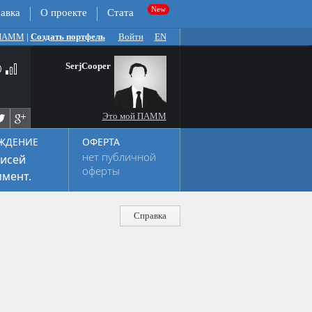
авка
О проекте
Стата
 ПАММ
|
Создать портфель
Войти
EN
SerjCooper
Это мой ПАММ
ЖДЕНИЕ
ОФЕРТА
нет публичной
исей
оферты
мент.
Справка