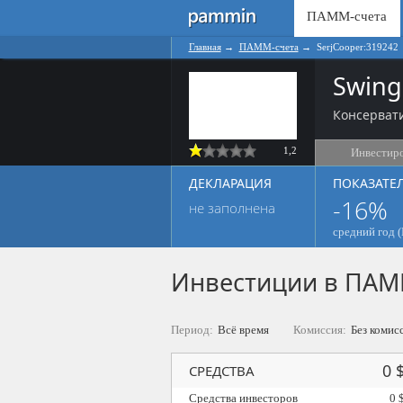
ПАММ-счета
Главная
→
ПАММ-счета
→
SerjCooper:319242
Swing
Консерват
1,2
Инвестир
ДЕКЛАРАЦИЯ
ПОКАЗАТЕ
-16%
не заполнена
средний год (
Инвестиции в ПАМ
Период:
Всё время
Комиссия:
Без комис
0 
СРЕДСТВА
Средства инвесторов
0 