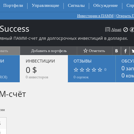
Портфели
Управляющие
Сигналы
Обсуждение
Спр
Инвестиции в ПАММ
|
Открыть
Success
Alpari
ивный ПАММ-счет для долгосрочных инвестиций в долларах.
овать
Добавить в портфель
Отметить
ЛИ
ИНВЕСТИЦИИ
ОТЗЫВЫ
ОБСУ
0 $
0
зап
0
0
ком
ROI)
0 инвесторов
0 оценок
М-счёт
сии
$
$