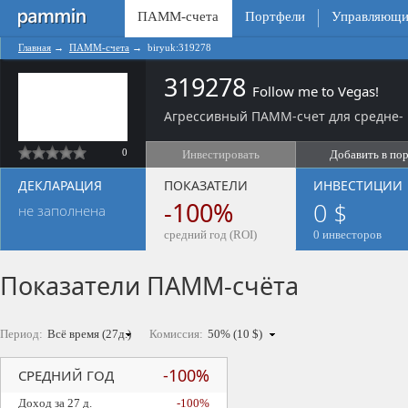
ПАММ-счета
Портфели
Управляющи
Главная
→
ПАММ-счета
→
biryuk:319278
319278
Follow me to Vegas!
Агрессивный ПАММ-счет для средне- 
0
Инвестировать
Добавить в по
ДЕКЛАРАЦИЯ
ПОКАЗАТЕЛИ
ИНВЕСТИЦИИ
-100%
0 $
не заполнена
средний год (ROI)
0 инвесторов
Показатели ПАММ-счёта
Период:
Комиссия:
-100%
СРЕДНИЙ ГОД
Доход за 27 д.
-100%