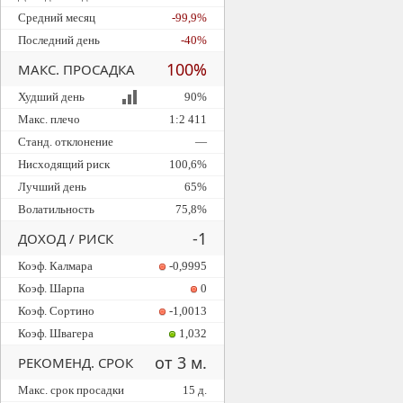
Средний месяц
-99,9%
Последний день
-40%
100%
МАКС. ПРОСАДКА
Худший день
90%
Макс. плечо
1:2 411
Станд. отклонение
—
Нисходящий риск
100,6%
Лучший день
65%
Волатильность
75,8%
-1
ДОХОД / РИСК
Коэф. Калмара
-0,9995
Коэф. Шарпа
0
Коэф. Сортино
-1,0013
Коэф. Швагера
1,032
от 3 м.
РЕКОМЕНД. СРОК
Макс. срок просадки
15 д.