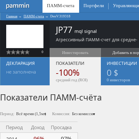
ПАММ-счета
Портфели
Управляющи
Главная
→
ПАММ-счета
→
DenV:319318
JP77
mql signal
Агрессивный ПАММ-счет для средне- 
0
Инвестировать
Добавить в по
ДЕКЛАРАЦИЯ
ПОКАЗАТЕЛИ
ИНВЕСТИЦИИ
-100%
0 $
не заполнена
средний год (ROI)
0 инвесторов
Показатели ПАММ-счёта
Период:
Комиссия:
Период
Доход
Просадка
-96%
97%
2014