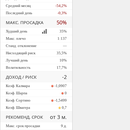
Средний месяц
-54,2%
Последний день
-0,3%
50%
МАКС. ПРОСАДКА
Худший день
35%
Макс. плечо
1:137
Станд. отклонение
—
Нисходящий риск
35,5%
Лучший день
10%
Волатильность
17,7%
-2
ДОХОД / РИСК
Коэф. Калмара
-1,0907
Коэф. Шарпа
0
Коэф. Сортино
-1,5499
Коэф. Швагера
0,7
от 3 м.
РЕКОМЕНД. СРОК
Макс. срок просадки
9 д.