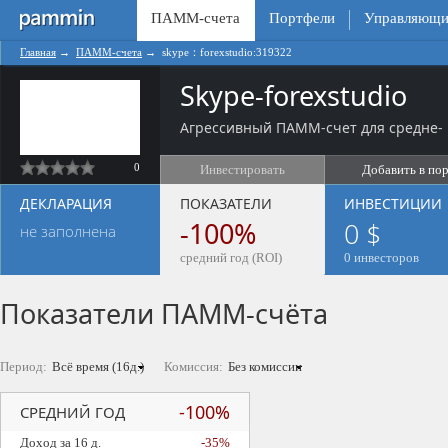
ПАММ-счета
Портфели
Управляющи
Главная
→
ПАММ-счета
→
skype：forexstudio:319322
Skype-forexstudio
Агрессивный ПАММ-счет для средне- 
0
Инвестировать
Добавить в по
ДЕКЛАРАЦИЯ
ПОКАЗАТЕЛИ
ИНВЕСТИЦИИ
-100%
0 $
не заполнена
средний год (ROI)
0 инвесторов
Показатели ПАММ-счёта
Период:
Комиссия:
-100%
СРЕДНИЙ ГОД
Доход за 16 д.
-35%