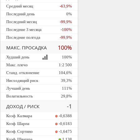
Средний месяц
-63,9%
Последний день
0%
Последний месяц
-99,9%
Последние 3 месяца
-100%
Последние полгода
-99,9%
100%
МАКС. ПРОСАДКА
Худший день
100%
Макс. плечо
1:2 500
Станд. отклонение
104,6%
Нисходящий риск
39,3%
Лучший день
111%
Волатильность
29,8%
-1
ДОХОД / РИСК
Коэф. Калмара
-0,6388
Коэф. Шарпа
-0,6183
Коэф. Сортино
-1,6475
Коэф. Швагера
1,138