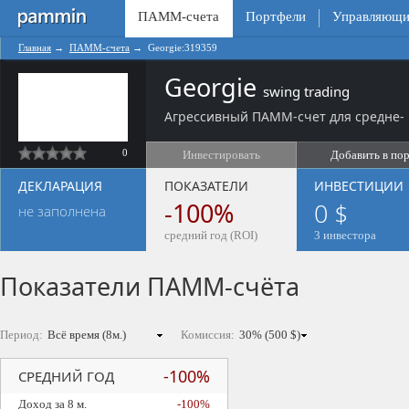
ПАММ-счета
Портфели
Управляющи
Главная
→
ПАММ-счета
→
Georgie:319359
Georgie
swing trading
Агрессивный ПАММ-счет для средне- 
0
Инвестировать
Добавить в по
ДЕКЛАРАЦИЯ
ПОКАЗАТЕЛИ
ИНВЕСТИЦИИ
-100%
0 $
не заполнена
средний год (ROI)
3 инвестора
Показатели ПАММ-счёта
Период:
Комиссия:
-100%
СРЕДНИЙ ГОД
Доход за 8 м.
-100%