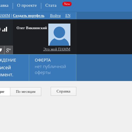
авка
О проекте
Стата
 ПАММ
|
Создать портфель
Войти
EN
Олег Викнянский
Это мой ПАММ
ЖДЕНИЕ
ОФЕРТА
нет публичной
исей
оферты
мент.
Справка
ие
По месяцам