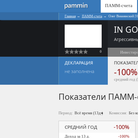
ПАММ-счета
Главная
→
ПАММ-счета
→
Олег Викнянский:3
IN G
Агрессивны
0
Инвестир
ДЕКЛАРАЦИЯ
ПОКАЗАТЕ
-100%
не заполнена
средний год (
Показатели ПАММ-
Период:
Комиссия:
-100%
СРЕДНИЙ ГОД
Доход за 13 д.
-100%