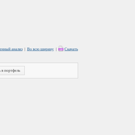
енный анализ
|
Во всю ширину
|
Скачать
 в портфель