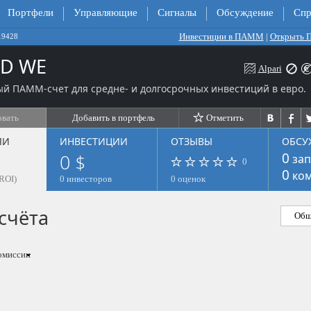
Портфели
Управляющие
Сигналы
Обсуждение
Спр
Инвестиции в ПАММ
|
Открыть
19428
OD WE
Alpari
й ПАММ-счет для средне- и долгосрочных инвестиций в евро.
овать
Добавить в портфель
Отметить
ЛИ
ИНВЕСТИЦИИ
ОТЗЫВЫ
ОБСУ
0 $
0
зап
0
0
ком
ROI)
0 инвесторов
0 оценок
счёта
Общ