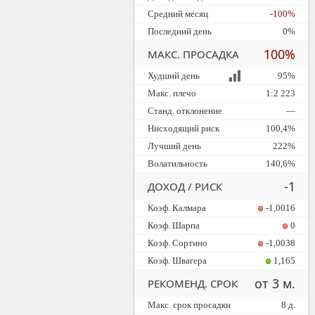
Средний месяц
-100%
Последний день
0%
100%
МАКС. ПРОСАДКА
Худший день
95%
Макс. плечо
1:2 223
Станд. отклонение
—
Нисходящий риск
100,4%
Лучший день
222%
Волатильность
140,6%
-1
ДОХОД / РИСК
Коэф. Калмара
-1,0016
Коэф. Шарпа
0
Коэф. Сортино
-1,0038
Коэф. Швагера
1,165
от 3 м.
РЕКОМЕНД. СРОК
Макс. срок просадки
8 д.