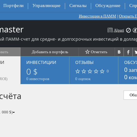
Портфели
Управляющие
Сигналы
Обсуждение
Спр
Инвестиции в ПАММ
|
Открыть
aster
Alpari
й ПАММ-счет для средне- и долгосрочных инвестиций в долла
овать
Добавить в портфель
Отметить
ЛИ
ИНВЕСТИЦИИ
ОТЗЫВЫ
ОБСУ
0 $
0
зап
0
0
ком
ROI)
0 инвесторов
0 оценок
счёта
Общ