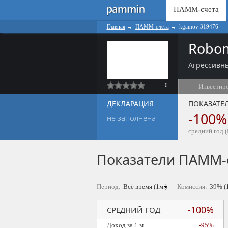
ПАММ-счета
Главная
→
ПАММ-счета
→
kgamov:319476
Robom
Агрессивны
0
Инвестир
ДЕКЛАРАЦИЯ
ПОКАЗАТЕ
-100%
не заполнена
средний год (
Показатели ПАММ-
Период:
Комиссия:
-100%
СРЕДНИЙ ГОД
Доход за 1 м.
-95%