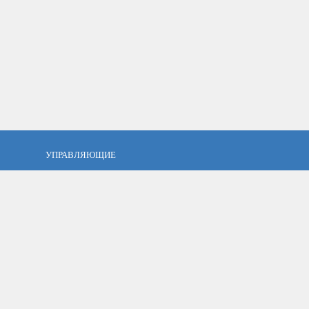
УПРАВЛЯЮЩИЕ
фель?
Кто такой управляющий?
тов
ПАММ управляющие
тфель
Как выбрать управляющего?
О проекте
|
Поддержать Pammin
|