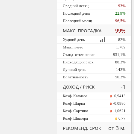
Средний месяц
-93%
Последний день
22,9%
Последний месяц
-96,5%
99%
МАКС. ПРОСАДКА
Худший день
82%
Макс. плечо
1:789
Станд. отклонение
951,1%
Нисходящий риск
88,3%
Лучший день
142%
Волатильность
50,2%
-1
ДОХОД / РИСК
Коэф. Калмара
-0,9413
Коэф. Шарпа
-0,0986
Коэф. Сортино
-1,0621
Коэф. Швагера
0,77
от 3 м.
РЕКОМЕНД. СРОК