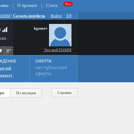
авка
О проекте
Стата
 ПАММ
|
Создать портфель
Войти
EN
kgamov
рах.
Это мой ПАММ
ЖДЕНИЕ
ОФЕРТА
нет публичной
исей
оферты
мент.
Справка
ие
По месяцам