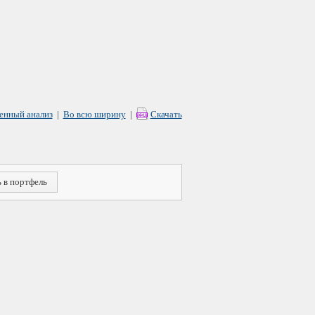
енный анализ
|
Во всю ширину
|
Скачать
 в портфель