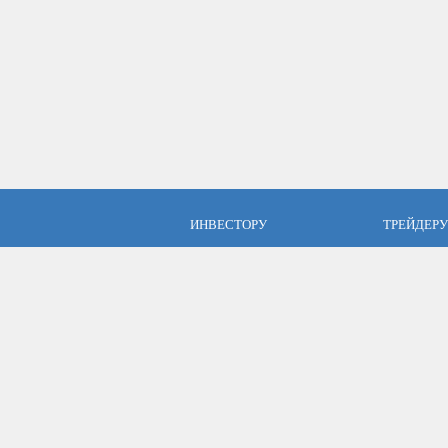
ИНВЕСТОРУ
ТРЕЙДЕРУ
ПАММ инвестиции
Брокер Аль
ПАММ-счета Альпари
Торговые у
Отзывы об Альпари
Открыть сч
Компания Альпари
Стать упр
Бесплатные курсы
Форекс с Альпари
©2010-2026
Pammin – ПАММ-счета