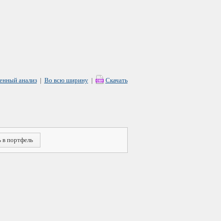
енный анализ
|
Во всю ширину
|
Скачать
 в портфель