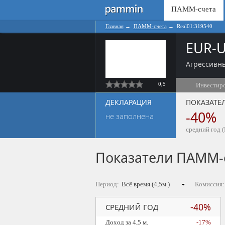
ПАММ-счета
Главная
→
ПАММ-счета
→
Real01:319540
EUR-U
Агрессивны
0,5
Инвестир
ДЕКЛАРАЦИЯ
ПОКАЗАТЕ
-40%
не заполнена
средний год (
Показатели ПАММ-
Период:
Комиссия:
-40%
СРЕДНИЙ ГОД
Доход за 4,5 м.
-17%