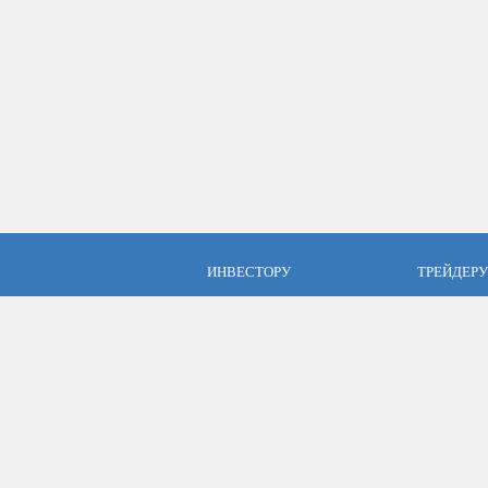
ИНВЕСТОРУ
ТРЕЙДЕРУ
ПАММ инвестиции
Брокер Аль
ПАММ-счета Альпари
Торговые у
Отзывы об Альпари
Открыть сч
Компания Альпари
Стать упр
Бесплатные курсы
Форекс с Альпари