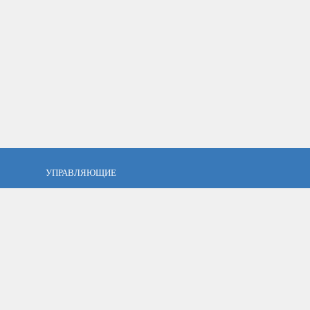
УПРАВЛЯЮЩИЕ
фель?
Кто такой управляющий?
тов
ПАММ управляющие
тфель
Как выбрать управляющего?