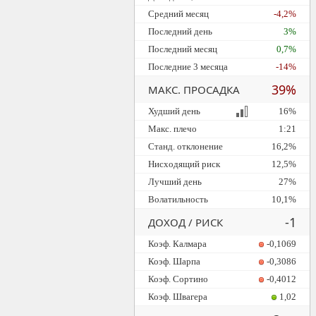
Средний месяц
-4,2%
Последний день
3%
Последний месяц
0,7%
Последние 3 месяца
-14%
39%
МАКС. ПРОСАДКА
Худший день
16%
Макс. плечо
1:21
Станд. отклонение
16,2%
Нисходящий риск
12,5%
Лучший день
27%
Волатильность
10,1%
-1
ДОХОД / РИСК
Коэф. Калмара
-0,1069
Коэф. Шарпа
-0,3086
Коэф. Сортино
-0,4012
Коэф. Швагера
1,02