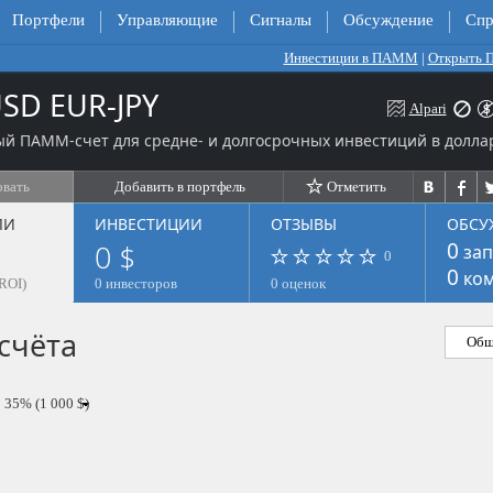
Портфели
Управляющие
Сигналы
Обсуждение
Спр
Инвестиции в ПАММ
|
Открыть
SD EUR-JPY
Alpari
й ПАММ-счет для средне- и долгосрочных инвестиций в долла
овать
Добавить в портфель
Отметить
ЛИ
ИНВЕСТИЦИИ
ОТЗЫВЫ
ОБСУ
0 $
0
зап
0
0
ком
ROI)
0 инвесторов
0 оценок
счёта
Общ