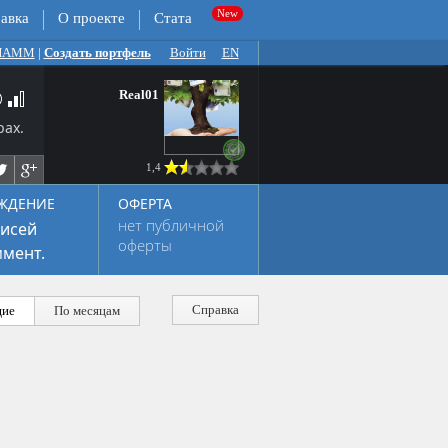
авка
О проекте
Стата
 ПАММ
|
Создать портфель
Войти
EN
Real01
рах.
1,4
ЖДЕНИЕ
ОФЕРТА
нет публичной
исей
оферты
мент.
Справка
ие
По месяцам