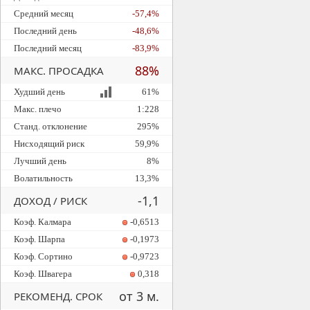
Средний месяц
-57,4%
Последний день
-48,6%
Последний месяц
-83,9%
88%
МАКС. ПРОСАДКА
Худший день
61%
Макс. плечо
1:228
Станд. отклонение
295%
Нисходящий риск
59,9%
Лучший день
8%
Волатильность
13,3%
-1,1
ДОХОД / РИСК
Коэф. Калмара
-0,6513
Коэф. Шарпа
-0,1973
Коэф. Сортино
-0,9723
Коэф. Швагера
0,318
от 3 м.
РЕКОМЕНД. СРОК