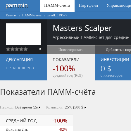
ПАММ-счета
Портфели
Управляющи
Главная
→
ПАММ-счета
→
zverik:319577
Masters-Scalper
Агрессивный ПАММ-счет для средне- 
0
Инвестировать
Добавить в по
ДЕКЛАРАЦИЯ
ПОКАЗАТЕЛИ
ИНВЕСТИЦИИ
-100%
0 $
не заполнена
средний год (ROI)
0 инвесторов
Показатели ПАММ-счёта
Период:
Комиссия:
-100%
СРЕДНИЙ ГОД
Доход за 2 м.
-82%