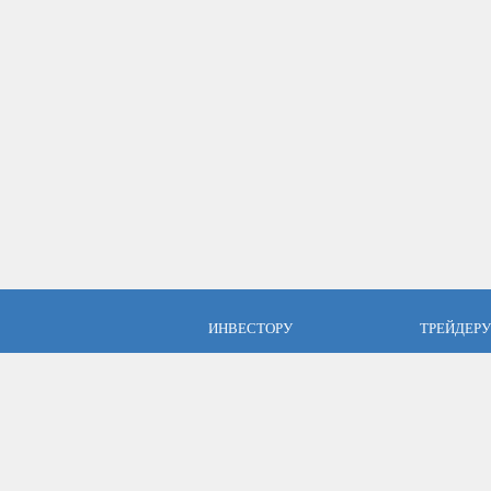
ИНВЕСТОРУ
ТРЕЙДЕРУ
ПАММ инвестиции
Брокер Аль
ПАММ-счета Альпари
Торговые у
Отзывы об Альпари
Открыть сч
Компания Альпари
Стать упр