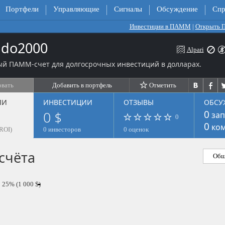
Портфели
Управляющие
Сигналы
Обсуждение
Спр
Инвестиции в ПАММ
|
Открыть
ado2000
Alpari
ый ПАММ-счет для долгосрочных инвестиций в долларах.
овать
Добавить в портфель
Отметить
ЛИ
ИНВЕСТИЦИИ
ОТЗЫВЫ
ОБСУ
0 $
0
зап
0
0
ком
ROI)
0 инвесторов
0 оценок
счёта
Общ