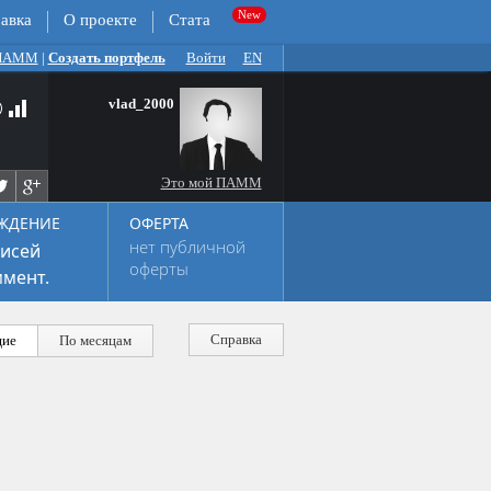
авка
О проекте
Стата
 ПАММ
|
Создать портфель
Войти
EN
vlad_2000
Это мой ПАММ
ЖДЕНИЕ
ОФЕРТА
нет публичной
исей
оферты
мент.
Справка
ие
По месяцам