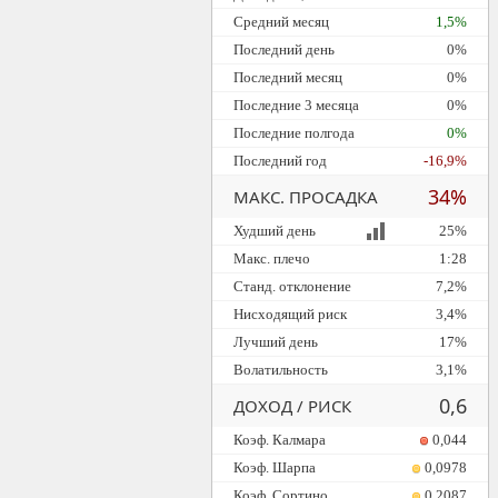
Средний месяц
1,5%
Последний день
0%
Последний месяц
0%
Последние 3 месяца
0%
Последние полгода
0%
Последний год
-16,9%
34%
МАКС. ПРОСАДКА
Худший день
25%
Макс. плечо
1:28
Станд. отклонение
7,2%
Нисходящий риск
3,4%
Лучший день
17%
Волатильность
3,1%
0,6
ДОХОД / РИСК
Коэф. Калмара
0,044
Коэф. Шарпа
0,0978
Коэф. Сортино
0,2087