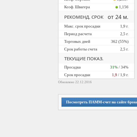
Коэф. Швагера
1,156
от 24 м.
РЕКОМЕНД. СРОК
Макс. срок просадки
1,9 г.
Период расчета
2,5 г.
Торговых дней
362 (55%)
Срок работы счета
2,5 г.
ТЕКУЩИЕ ПОКАЗ.
Просадка
31%
/ 34%
Cрок просадки
1,9
/ 1,9 г.
Обновлено 22.12.2016
Посмотреть ПАММ-счет на сайте брок