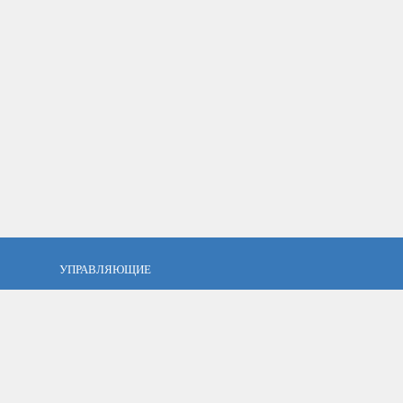
УПРАВЛЯЮЩИЕ
фель?
Кто такой управляющий?
тов
ПАММ управляющие
тфель
Как выбрать управляющего?