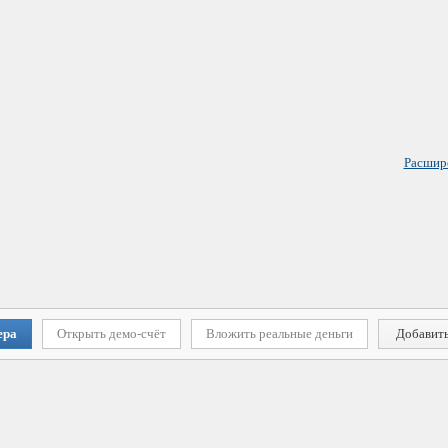
Расшир
ера
Открыть демо-счёт
Вложить реальные деньги
Добавить