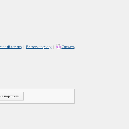
енный анализ
|
Во всю ширину
|
Скачать
 в портфель