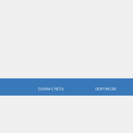
ПАММ-СЧЕТА
ПОРТФЕЛИ
пари
Что такое ПАММ-счет?
Что такое ПАММ порт
словия
Рейтинг ПАММ-счетов
Портфели ПАММ-сче
ет
Как выбрать в ПАММ-счет?
Составить ПАММ пор
авляющим
Отзывы о ПАММ-счетах