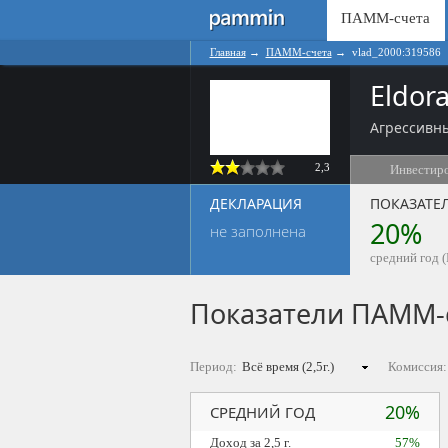
ПАММ-счета
Главная
→
ПАММ-счета
→
vlad_2000:319586
Eldor
Агрессивн
2,3
Инвестир
ДЕКЛАРАЦИЯ
ПОКАЗАТЕ
20%
не заполнена
средний год (
Показатели ПАММ-
Период:
Комиссия:
20%
СРЕДНИЙ ГОД
Доход за 2,5 г.
57%