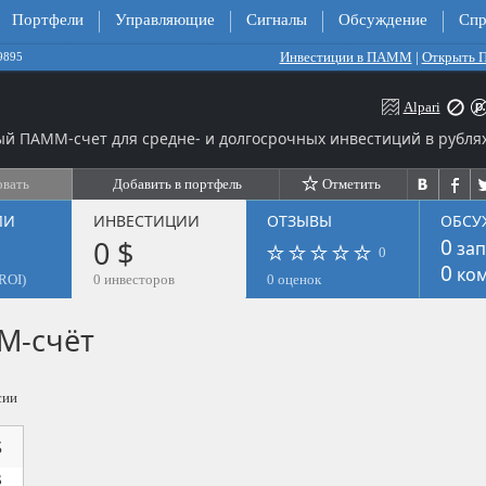
Портфели
Управляющие
Сигналы
Обсуждение
Спр
Инвестиции в ПАММ
|
Открыть
9895
Alpari
й ПАММ-счет для средне- и долгосрочных инвестиций в рублях
овать
Добавить в портфель
Отметить
ЛИ
ИНВЕСТИЦИИ
ОТЗЫВЫ
ОБСУ
0 $
0
зап
0
0
ком
ROI)
0 инвесторов
0 оценок
М-счёт
сии
$
$