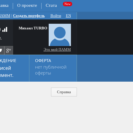
авка
О проекте
Стата
 ПАММ
|
Создать портфель
Войти
EN
Михаил TURBO
.
Это мой ПАММ
ЖДЕНИЕ
ОФЕРТА
нет публичной
исей
оферты
мент.
Справка