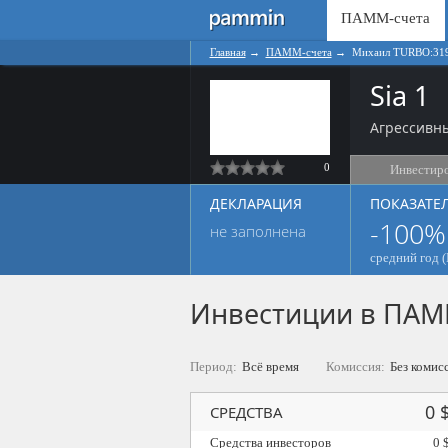
ПАММ-счета
Главная
→
ПАММ-счета
→
Михаил TURBO:31
Sia 1
Агрессивны
0
Инвестир
ДЕКЛАРАЦИЯ
ПОКАЗАТЕ
-100%
не заполнена
средний год (
Инвестиции в ПАМ
Период:
Всё время
Комиссия:
Без комис
0 
СРЕДСТВА
Средства инвесторов
0 