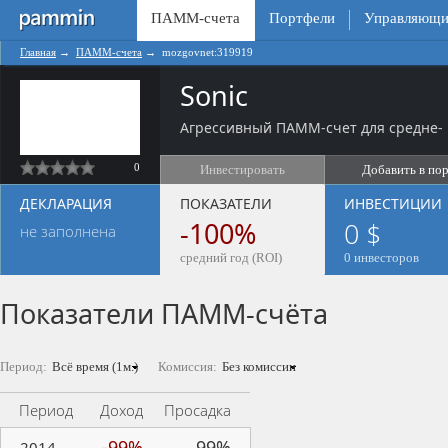
ПАММ-счета
Портфели
Управляющи
Главная
→
ПАММ-счета
→
mozgovnet:319919
Sonic
Агрессивный ПАММ-счет для средне- 
0
Инвестировать
Добавить в по
ДЕКЛАРАЦИЯ
ПОКАЗАТЕЛИ
ИНВЕСТИЦИИ
-100%
0 $
не заполнена
средний год (ROI)
0 инвесторов
Показатели ПАММ-счёта
Период:
Комиссия:
Период
Доход
Просадка
-99%
99%
2014