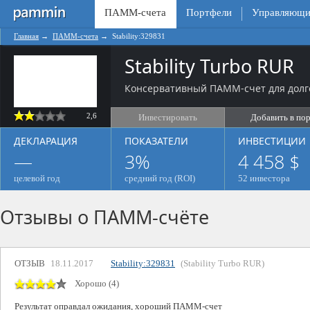
ПАММ-счета
Портфели
Управляющи
Главная
→
ПАММ-счета
→
Stability:329831
Stability Turbo RUR
Консервативный ПАММ-счет для долг
2,6
Инвестировать
Добавить в по
ДЕКЛАРАЦИЯ
ПОКАЗАТЕЛИ
ИНВЕСТИЦИИ
—
3%
4 458 $
целевой год
средний год (ROI)
52 инвестора
Отзывы о ПАММ-счёте
ОТЗЫВ
18.11.2017
Stability:329831
(Stability Turbo RUR)
Хорошо (4)
Результат оправдал ожидания, хороший ПАММ-счет