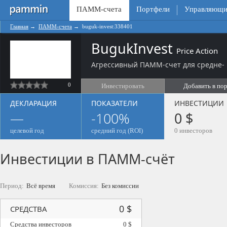
ПАММ-счета
Портфели
Управляющи
Главная
→
ПАММ-счета
→
buguk-invest:338401
BugukInvest
Price Action
Агрессивный ПАММ-счет для средне- 
0
Инвестировать
Добавить в по
ДЕКЛАРАЦИЯ
ПОКАЗАТЕЛИ
ИНВЕСТИЦИИ
—
-100%
0 $
целевой год
средний год (ROI)
0 инвесторов
Инвестиции в ПАММ-счёт
Период:
Всё время
Комиссия:
Без комиссии
0 $
СРЕДСТВА
Средства инвесторов
0 $