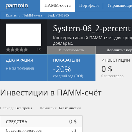
ПАММ-счета
Портфели
Управляющи
Главная
→
ПАММ-счета
→
SetslaV:340905
System-06_2-percent
Консервативный ПАММ-счет для сред
долларах.
0,8
Инвестировать
Добавить в по
ДЕКЛАРАЦИЯ
ПОКАЗАТЕЛИ
ИНВЕСТИЦИИ
-20%
0 $
не заполнена
средний год (ROI)
0 инвесторов
Инвестиции в ПАММ-счёт
Период:
Всё время
Комиссия:
Без комиссии
0 $
СРЕДСТВА
Средства инвесторов
0 $