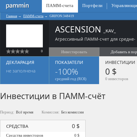
ПАММ-счета
Портфели
Управляющи
Главная
→
ПАММ-счета
→
GRIFON:348419
ASCENSION
_KAV_
Агрессивный ПАММ-счет для средне- 
0
Инвестировать
Добавить в по
ДЕКЛАРАЦИЯ
ПОКАЗАТЕЛИ
ИНВЕСТИЦИИ
-100%
0 $
не заполнена
средний год (ROI)
0 инвесторов
Инвестиции в ПАММ-счёт
Период:
Всё время
Комиссия:
Без комиссии
0 $
СРЕДСТВА
Средства инвесторов
0 $