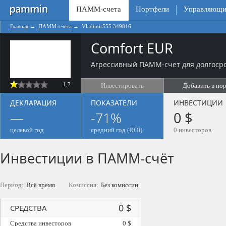
ПАММ-счета
Портфели
Управляющи
Главная
→
ПАММ-счета
→
Vladimir555:349816
Comfort EUR
Агрессивный ПАММ-счет для долгосро
1,7
Инвестировать
Добавить в по
ДЕКЛАРАЦИЯ
ПОКАЗАТЕЛИ
ИНВЕСТИЦИИ
—
-71%
0 $
целевой год
средний год (ROI)
0 инвесторов
Инвестиции в ПАММ-счёт
Период:
Всё время
Комиссия:
Без комиссии
0 $
СРЕДСТВА
Средства инвесторов
0 $