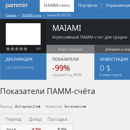
ПАММ-счета
Портфели
Управляющи
Главная
→
ПАММ-счета
→
Nurlan56:352732
MAIAMI
Агрессивный ПАММ-счет для средне- 
0,4
Инвестировать
Добавить в по
ДЕКЛАРАЦИЯ
ПОКАЗАТЕЛИ
ИНВЕСТИЦИИ
-99%
0 $
не заполнена
средний год (ROI)
0 инвесторов
Показатели ПАММ-счёта
Период:
Комиссия:
Период
Доход
Просадка
-42%
32%
2016