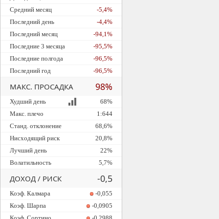
Средний месяц
-5,4%
Последний день
-4,4%
Последний месяц
-94,1%
Последние 3 месяца
-95,5%
Последние полгода
-96,5%
Последний год
-96,5%
98%
МАКС. ПРОСАДКА
Худший день
68%
Макс. плечо
1:644
Станд. отклонение
68,6%
Нисходящий риск
20,8%
Лучший день
22%
Волатильность
5,7%
-0,5
ДОХОД / РИСК
Коэф. Калмара
-0,055
Коэф. Шарпа
-0,0905
Коэф. Сортино
-0,2988