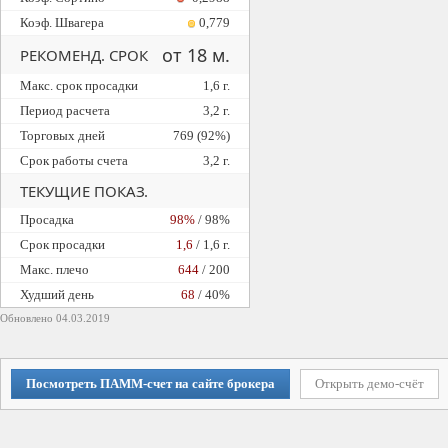
Коэф. Швагера
0,779
от 18 м.
РЕКОМЕНД. СРОК
Макс. срок просадки
1,6 г.
Период расчета
3,2 г.
Торговых дней
769 (92%)
Срок работы счета
3,2 г.
ТЕКУЩИЕ ПОКАЗ.
Просадка
98%
/ 98%
Cрок просадки
1,6
/ 1,6 г.
Макс. плечо
644
/ 200
Худший день
68
/ 40%
Обновлено 04.03.2019
Посмотреть ПАММ-счет на сайте брокера
Открыть демо-счёт