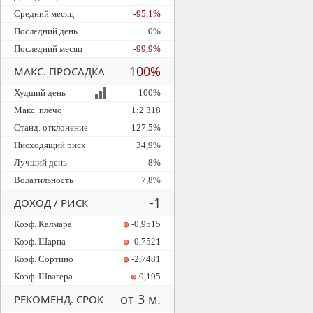
Средний месяц
-95,1%
Последний день
0%
Последний месяц
-99,9%
100%
МАКС. ПРОСАДКА
Худший день
100%
Макс. плечо
1:2 318
Станд. отклонение
127,5%
Нисходящий риск
34,9%
Лучший день
8%
Волатильность
7,8%
-1
ДОХОД / РИСК
Коэф. Калмара
-0,9515
Коэф. Шарпа
-0,7521
Коэф. Сортино
-2,7481
Коэф. Швагера
0,195
от 3 м.
РЕКОМЕНД. СРОК