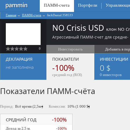
ПАММ-счета
Портфели
Управляющи
Главная
→
ПАММ-счета
→
JackDanial:358533
NO Crisis USD
клон NO Cri
Агрессивный ПАММ-счет для средне- 
0
Инвестировать
Добавить в по
ДЕКЛАРАЦИЯ
ПОКАЗАТЕЛИ
ИНВЕСТИЦИИ
-100%
0 $
не заполнена
средний год (ROI)
0 инвесторов
Показатели ПАММ-счёта
Период:
Комиссия:
-100%
СРЕДНИЙ ГОД
Доход за 2,5 м.
-100%