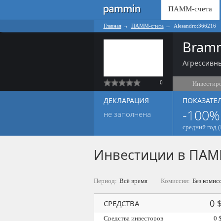
ПАММ-счета
Главная
→
ПАММ-счета
→
Alesandro:366216
Bramm
Агрессивны
0
Инвестир
ДЕКЛАРАЦИЯ
ПОКАЗАТЕ
-100%
не заполнена
средний год (
Инвестиции в ПАМ
Период:
Всё время
Комиссия:
Без комис
0 
СРЕДСТВА
Средства инвесторов
0 