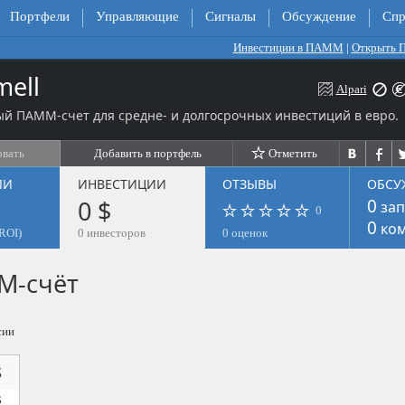
Портфели
Управляющие
Сигналы
Обсуждение
Спр
Инвестиции в ПАММ
|
Открыть
ell
Alpari
й ПАММ-счет для средне- и долгосрочных инвестиций в евро.
овать
Добавить в портфель
Отметить
ЛИ
ИНВЕСТИЦИИ
ОТЗЫВЫ
ОБСУ
0 $
0
зап
0
0
ком
ROI)
0 инвесторов
0 оценок
М-счёт
сии
$
$