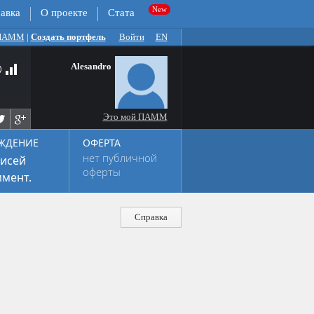
авка
О проекте
Стата
 ПАММ
|
Создать портфель
Войти
EN
Alesandro
Это мой ПАММ
ЖДЕНИЕ
ОФЕРТА
нет публичной
исей
оферты
мент.
Справка