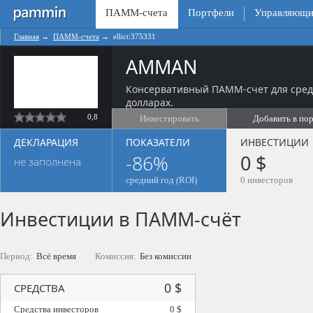
ПАММ-счета
Портфели
Управляющи
Главная
→
ПАММ-счета
→
ellict:375331
AMMAN
Консервативный ПАММ-счет для сред
долларах.
0,8
Инвестировать
Добавить в по
ДЕКЛАРАЦИЯ
ПОКАЗАТЕЛИ
ИНВЕСТИЦИИ
-86%
0 $
не заполнена
средний год (ROI)
0 инвесторов
Инвестиции в ПАММ-счёт
Период:
Всё время
Комиссия:
Без комиссии
0 $
СРЕДСТВА
Средства инвесторов
0 $