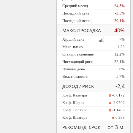
Средний месяц
-24,5%
Последний день
-3,5%
Последний месяц
-29,1%
40%
МАКС. ПРОСАДКА
Худший день
7%
Макс. плечо
1:23
Станд. отклонение
12,2%
Нисходящий риск
22,1%
Лучший день
6%
Волатильность
5,7%
-2,4
ДОХОД / РИСК
Коэф. Калмара
-0,6172
Коэф. Шарпа
-2,0706
Коэф. Сортино
-1,1409
Коэф. Швагера
0,393
от 3 м.
РЕКОМЕНД. СРОК