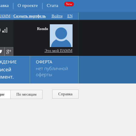
авка
О проекте
Стата
 ПАММ
|
Создать портфель
Войти
EN
Rondo
Это мой ПАММ
ЖДЕНИЕ
ОФЕРТА
нет публичной
исей
оферты
мент.
Справка
ие
По месяцам