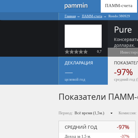
ПАММ-счета
Главная
→
ПАММ-счета
→
Rondo:380929
Pure
Консерват
долларах.
0,7
Инвестир
ДЕКЛАРАЦИЯ
ПОКАЗАТЕ
—
-97%
целевой год
средний год (
Показатели ПАММ-
Период:
Комиссия:
-97%
СРЕДНИЙ ГОД
Доход за 1,5 м.
-37%