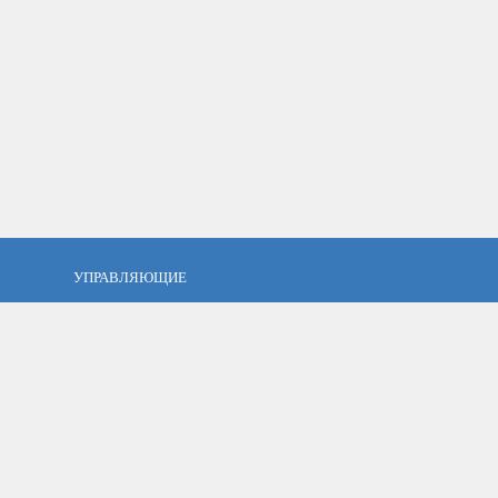
УПРАВЛЯЮЩИЕ
фель?
Кто такой управляющий?
тов
ПАММ управляющие
тфель
Как выбрать управляющего?