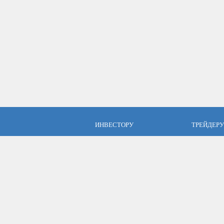
ИНВЕСТОРУ
ТРЕЙДЕРУ
ПАММ инвестиции
Брокер Аль
ПАММ-счета Альпари
Торговые у
Отзывы об Альпари
Открыть сч
Компания Альпари
Стать упр
Бесплатные курсы
Форекс с Альпари