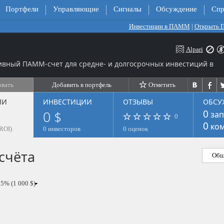
Портфели
Управляющие
Сигналы
Обсуждение
Спр
Инвестиции в ПАММ
|
Открыть
Alpari
ивный ПАММ-счет для средне- и долгосрочных инвестиций в
овать
Добавить в портфель
Отметить
ЛИ
ИНВЕСТИЦИИ
ОТЗЫВЫ
ОБСУ
0 $
0
зап
0
0
ком
ROI)
0 инвесторов
0 оценок
счёта
Общ