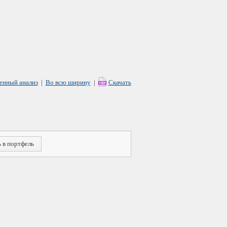
енный анализ
|
Во всю ширину
|
Скачать
 в портфель