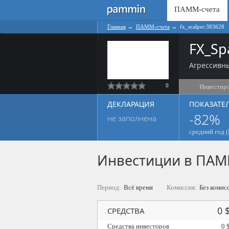
ПАММ-счета
Главная
→
ПАММ-счета
→
fx_scalper:383628
FX_Sp
Агрессивны
0
Инвестир
ДЕКЛАРАЦИЯ
ПОКАЗАТЕ
-82%
не заполнена
средний год (
Инвестиции в ПАМ
Период:
Всё время
Комиссия:
Без комис
0 
СРЕДСТВА
Средства инвесторов
0 