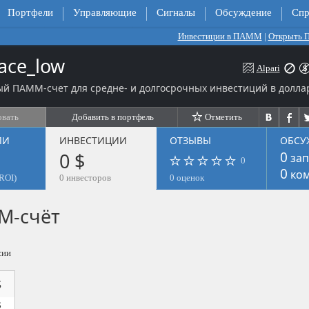
Портфели
Управляющие
Сигналы
Обсуждение
Спр
Инвестиции в ПАММ
|
Открыть
ace_low
Alpari
й ПАММ-счет для средне- и долгосрочных инвестиций в долла
овать
Добавить в портфель
Отметить
ЛИ
ИНВЕСТИЦИИ
ОТЗЫВЫ
ОБСУ
0 $
0
зап
0
0
ком
ROI)
0 инвесторов
0 оценок
М-счёт
сии
$
$