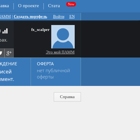
авка
О проекте
Стата
 ПАММ
|
Создать портфель
Войти
EN
fx_scalper
рах.
Это мой ПАММ
ЖДЕНИЕ
ОФЕРТА
нет публичной
исей
оферты
мент.
Справка