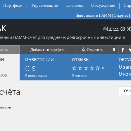
Портфели
Управляющие
Сигналы
Обсуждение
Спр
Инвестиции в ПАММ
|
Открыть
AK
Alpari
ивный ПАММ-счет для средне- и долгосрочных инвестиций в
овать
Добавить в портфель
Отметить
ЛИ
ИНВЕСТИЦИИ
ОТЗЫВЫ
ОБСУ
0 $
0
зап
0
0
ком
ROI)
0 инвесторов
0 оценок
счёта
Общ