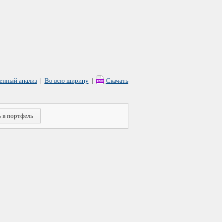
енный анализ
|
Во всю ширину
|
Скачать
 в портфель