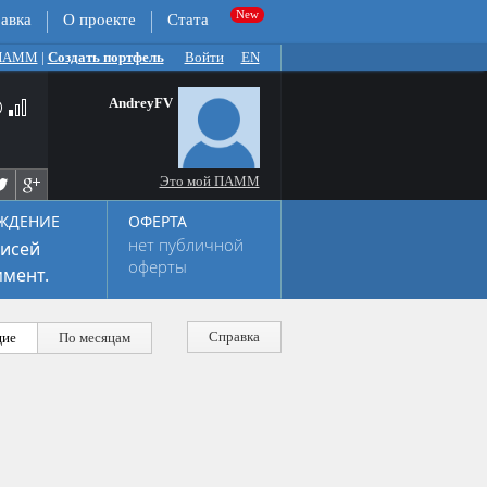
авка
О проекте
Стата
 ПАММ
|
Создать портфель
Войти
EN
AndreyFV
Это мой ПАММ
ЖДЕНИЕ
ОФЕРТА
нет публичной
исей
оферты
мент.
Справка
ие
По месяцам