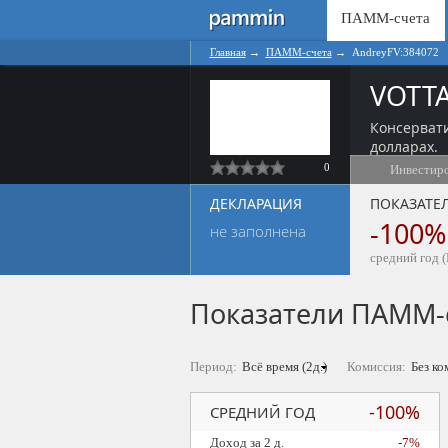
ПАММ-счета
Главная
→
ПАММ-счета
→
AndreyFV:384072
VOTT
Консерват
долларах.
0
Инвестир
ДЕКЛАРАЦИЯ
ПОКАЗАТЕ
-100%
не заполнена
средний год (
Показатели ПАММ-
Период:
Комиссия:
-100%
СРЕДНИЙ ГОД
Доход за 2 д.
-7%