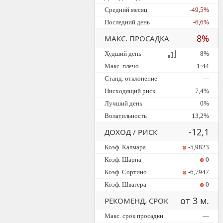
Средний месяц
-49,5%
Последний день
-6,6%
8%
МАКС. ПРОСАДКА
Худший день
8%
Макс. плечо
1:44
Станд. отклонение
—
Нисходящий риск
7,4%
Лучший день
0%
Волатильность
13,2%
-12,1
ДОХОД / РИСК
Коэф. Калмара
-5,9823
Коэф. Шарпа
0
Коэф. Сортино
-6,7947
Коэф. Швагера
0
от 3 м.
РЕКОМЕНД. СРОК
Макс. срок просадки
—