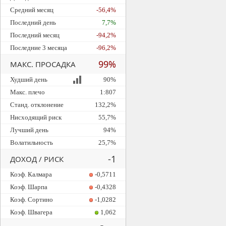
Средний месяц
-56,4%
Последний день
7,7%
Последний месяц
-94,2%
Последние 3 месяца
-96,2%
99%
МАКС. ПРОСАДКА
Худший день
90%
Макс. плечо
1:807
Станд. отклонение
132,2%
Нисходящий риск
55,7%
Лучший день
94%
Волатильность
25,7%
-1
ДОХОД / РИСК
Коэф. Калмара
-0,5711
Коэф. Шарпа
-0,4328
Коэф. Сортино
-1,0282
Коэф. Швагера
1,062