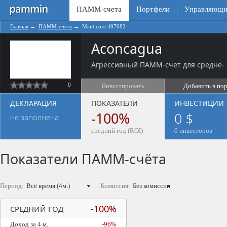
ПАММ-счета
Портфели
Управляющи
Главная
→
ПАММ-счета
→
Manticore:407082
Aconcagua
Агрессивный ПАММ-счет для средне- 
0
Инвестировать
Добавить в по
ДЕКЛАРАЦИЯ
ПОКАЗАТЕЛИ
ИНВЕСТИЦИИ
-100%
0 $
не заполнена
средний год (ROI)
0 инвесторов
Показатели ПАММ-счёта
Период:
Комиссия:
-100%
СРЕДНИЙ ГОД
Доход за 4 м.
-96%