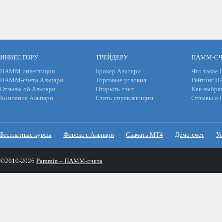
ИНВЕСТОРУ
ТРЕЙДЕРУ
ПАММ-СЧ
ПАММ инвестиции
Брокер Альпари
Что такое
ПАММ-счета Альпари
Торговые условия
Рейтинг 
Отзывы об Альпари
Открыть счет
Как выбра
Компания Альпари
Стать управляющим
Отзывы о
Бесплатные курсы
Форекс с Альпари
Скачать МТ4
Демо-счет
У
©2010-2026
Pammin – ПАММ-счета