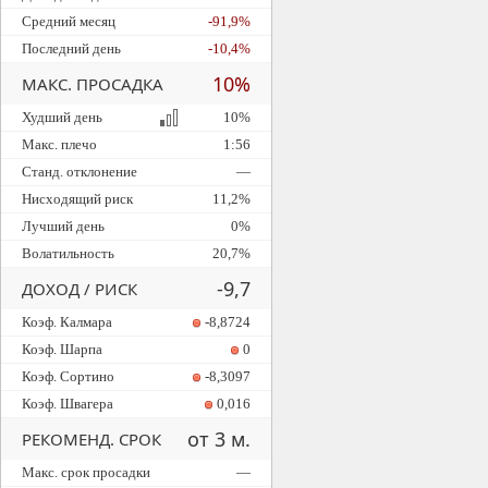
Средний месяц
-91,9%
Последний день
-10,4%
10%
МАКС. ПРОСАДКА
Худший день
10%
Макс. плечо
1:56
Станд. отклонение
—
Нисходящий риск
11,2%
Лучший день
0%
Волатильность
20,7%
-9,7
ДОХОД / РИСК
Коэф. Калмара
-8,8724
Коэф. Шарпа
0
Коэф. Сортино
-8,3097
Коэф. Швагера
0,016
от 3 м.
РЕКОМЕНД. СРОК
Макс. срок просадки
—