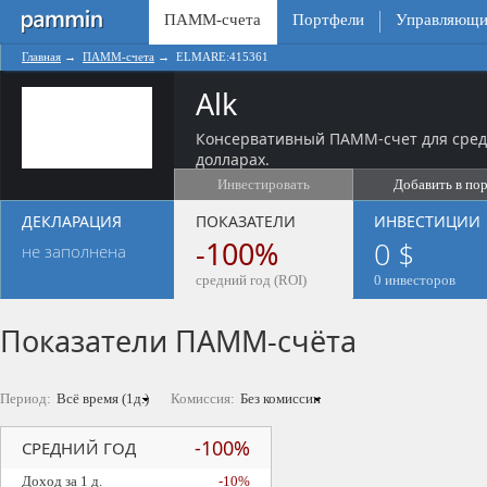
ПАММ-счета
Портфели
Управляющи
Главная
→
ПАММ-счета
→
ELMARE:415361
Alk
Консервативный ПАММ-счет для сред
долларах.
Инвестировать
Добавить в по
ДЕКЛАРАЦИЯ
ПОКАЗАТЕЛИ
ИНВЕСТИЦИИ
-100%
0 $
не заполнена
средний год (ROI)
0 инвесторов
Показатели ПАММ-счёта
Период:
Комиссия:
-100%
СРЕДНИЙ ГОД
Доход за 1 д.
-10%