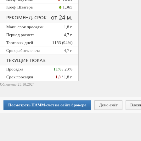
Коэф. Швагера
1,365
от 24 м.
РЕКОМЕНД. СРОК
Макс. срок просадки
1,8 г.
Период расчета
4,7 г.
Торговых дней
1153 (94%)
Срок работы счета
4,7 г.
ТЕКУЩИЕ ПОКАЗ.
Просадка
11%
/ 23%
Cрок просадки
1,8
/ 1,8 г.
Обновлено 25.10.2024
Посмотреть ПАММ-счет на сайте брокера
Вложи