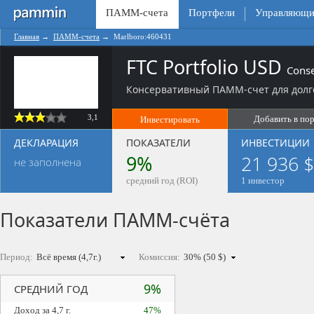
ПАММ-счета
Портфели
Управляющи
Главная
→
ПАММ-счета
→
Marlboro:460431
FTC Portfolio USD
Conse
Консервативный ПАММ-счет для долг
3,1
Добавить в по
Инвестировать
ДЕКЛАРАЦИЯ
ПОКАЗАТЕЛИ
ИНВЕСТИЦИИ
9%
21 936 $
не заполнена
средний год (ROI)
1 инвестор
Показатели ПАММ-счёта
Период:
Комиссия:
9%
СРЕДНИЙ ГОД
Доход за 4,7 г.
47%