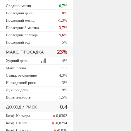
Средний месяц
0,7%
Последний день
0%
Последний месяц
-1,3%
Последние 3 месяца
-3,7%
Последние полгода
-5,6%
Последний год
5%
23%
МАКС. ПРОСАДКА
Худший день
4%
Макс. плечо
1:11
Станд. отклонение
4,3%
Нисходящий риск
3%
Лучший день
9%
Волатильность
1,5%
0,4
ДОХОД / РИСК
Коэф. Калмара
0,0302
Коэф. Шарпа
-0,0254
Коэф. Сортино
-0,036