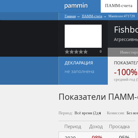
ПАММ-счета
Главная
→
ПАММ-счета
→
Manticore:471720
Fishb
Агрессивны
0
Инвестир
ДЕКЛАРАЦИЯ
ПОКАЗАТЕ
-100%
не заполнена
средний год (
Показатели ПАММ-
Период:
Комиссия:
Период
Доход
Просадка
-98%
95%
2020