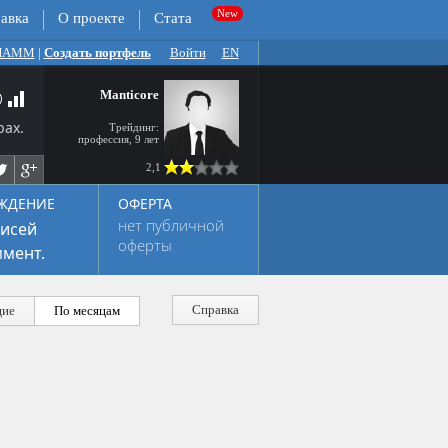
авка
О проекте
Стата
 ПАММ
|
Создать портфель
Войти
EN
Manticore
рах.
Трейдинг:
профессия, 9 лет
2,1
ЖДЕНИЕ
ОФЕРТА
нет публичной
исей
оферты
мент.
Справка
ие
По месяцам