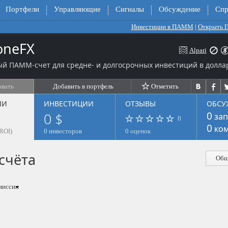
Портфели
Управляющие
Сигналы
Обсуждение
Спр
Инвестиции в ПАММ
|
Открыть
oneFX
Alpari
й ПАММ-счет для средне- и долгосрочных инвестиций в долла
овать
Добавить в портфель
Отметить
ЛИ
ИНВЕСТИЦИИ
ОТЗЫВЫ
ОБСУ
0 $
0
зап
0
0
ком
ROI)
0 инвесторов
0 оценок
счёта
Общ