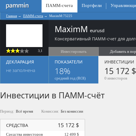
ПАММ-счета
Портфели
Управляющи
Главная
→
ПАММ-счета
→
MaximM:75225
MaximM
eurusd
Консервативный ПАММ-счет для долг
3,1
Инвестировать
Добавить в по
ДЕКЛАРАЦИЯ
ПОКАЗАТЕЛИ
ИНВЕСТИЦИИ
18%
15 172 $
не заполнена
средний год (ROI)
0 инвесторов
Инвестиции в ПАММ-счёт
Период:
Всё время
Комиссия:
Без комиссии
15 172 $
СРЕДСТВА
Средства инвесторов
12 499 $