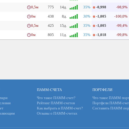
0,5м
775
14д.
35%
-0,998
-98,9%
0м
438
8д.
30%
-1,005
-100,0%
0,5м
425
15д.
35%
-1,005
-99,4%
0м
805
11д.
35%
-1,018
-99,8%
ПАММ-СЧЕТА
ПОРТФЕЛИ
пари
Что такое ПАММ-счет?
Что такое ПАММ порт
словия
Рейтинг ПАММ-счетов
Портфели ПАММ-сче
ет
Как выбрать в ПАММ-счет?
Составить ПАММ пор
авляющим
Отзывы о ПАММ-счетах