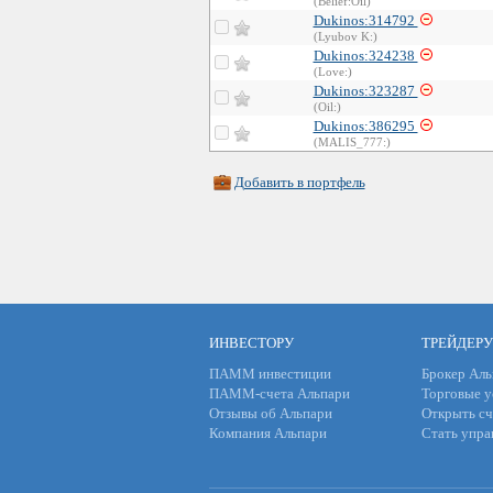
(Belief:Oil)
Dukinos:314792
(Lyubov K:)
Dukinos:324238
(Love:)
Dukinos:323287
(Oil:)
Dukinos:386295
(MALIS_777:)
Добавить в портфель
ИНВЕСТОРУ
ТРЕЙДЕРУ
ПАММ инвестиции
Брокер Аль
ПАММ-счета Альпари
Торговые у
Отзывы об Альпари
Открыть сч
Компания Альпари
Стать упр