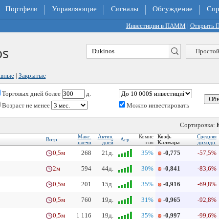
Портфели
Управляющие
Сигналы
Обсуждение
Спр
Инвестиции в ПАММ
|
Открыть
os
Простой
ивные
|
Закрытые
Торговых дней
более
д.
Возраст не менее
Можно инвестировать
Сортировка:
Макс.
Актив.
Комис
Коэф.
Средняя
Возр.
Агр.
плечо
дней
сия
Калмара
доходн.
0,5м
268
21д.
35%
-0,775
-57,5%
2м
594
44д.
30%
-0,841
-83,6%
0,5м
201
15д.
35%
-0,916
-69,8%
0,5м
760
19д.
31%
-0,965
-92,8%
0,5м
1 116
19д.
35%
-0,997
-99,6%