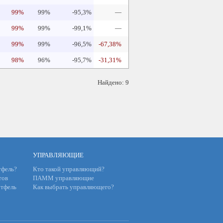
99%
99%
-95,3%
—
99%
99%
-99,1%
—
99%
99%
-96,5%
-67,38%
98%
96%
-95,7%
-31,31%
Найдено: 9
УПРАВЛЯЮЩИЕ
фель?
Кто такой управляющий?
тов
ПАММ управляющие
тфель
Как выбрать управляющего?