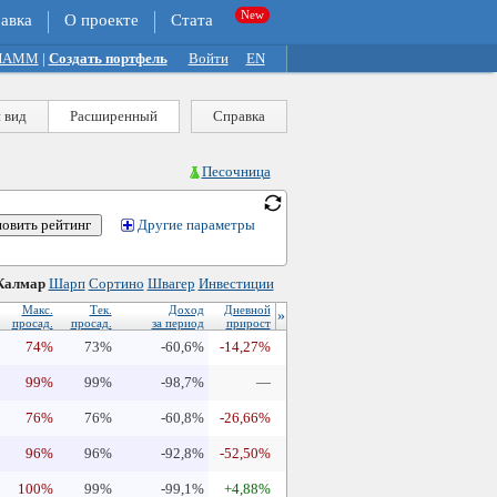
авка
О проекте
Стата
 ПАММ
|
Создать портфель
Войти
EN
 вид
Расширенный
Справка
Песочница
Другие параметры
Калмар
Шарп
Сортино
Швагер
Инвестиции
Макс.
Тек.
Доход
Дневной
»
просад.
просад.
за период
прирост
74%
73%
-60,6%
-14,27%
99%
99%
-98,7%
—
76%
76%
-60,8%
-26,66%
96%
96%
-92,8%
-52,50%
100%
99%
-99,1%
+4,88%