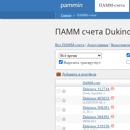
ПАММ-счета
Главная
→
ПАММ-счета
ПАММ счета Dukin
Все ПАММ-счета
|
Агрессивные
|
Консерват
Вырезать «раскрутку»
Добавить в портфель
ПАММ-счёт
Dukinos:312734
(Only liquidity:)
Dukinos:405633
(LISITSYN M.:)
Dukinos:368281
(L.M.:)
Dukinos:384391
(MALIS:)
Dukinos:319336