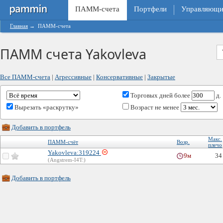
ПАММ-счета
Портфели
Управляющи
Главная
→
ПАММ-счета
ПАММ счета Yakovleva
Все ПАММ-счета
|
Агрессивные
|
Консервативные
|
Закрытые
Торговых дней
более
д.
Вырезать «раскрутку»
Возраст не менее
Добавить в портфель
Макс.
ПАММ-счёт
Возр.
плечо
Yakovleva:319224
9м
34
(Angstrem-I4T:)
Добавить в портфель