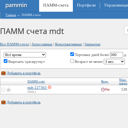
ПАММ-счета
Портфели
Управляющи
Главная
→
ПАММ-счета
ПАММ счета mdt
Все ПАММ-счета
|
Агрессивные
|
Консервативные
|
Закрытые
Торговых дней
более
д.
Вырезать «раскрутку»
Возраст не менее
Добавить в портфель
Макс.
ПАММ-счёт
Возр.
плечо
mdt:227363
0м
128
(Mdt:)
Добавить в портфель