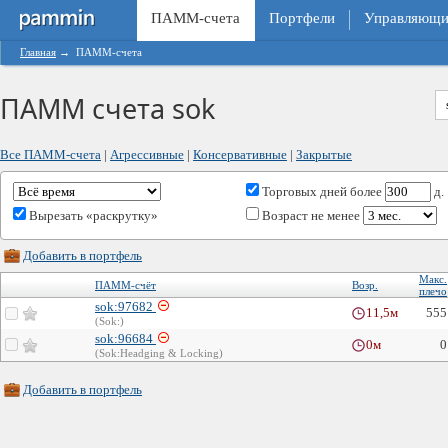
ПАММ-счета
Портфели
Управляющи
Главная
→
ПАММ-счета
ПАММ счета sok
Все ПАММ-счета
|
Агрессивные
|
Консервативные
|
Закрытые
Торговых дней
более
д.
Вырезать «раскрутку»
Возраст не менее
Добавить в портфель
Макс.
ПАММ-счёт
Возр.
плечо
sok:97682
11,5м
555
(Sok:)
sok:96684
0м
0
(Sok:Headging & Locking)
Добавить в портфель