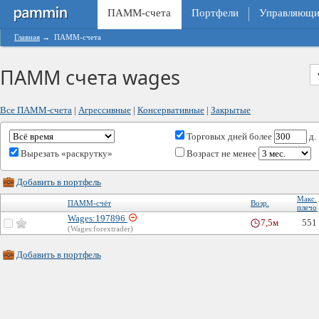
ПАММ-счета
Портфели
Управляющи
Главная
→
ПАММ-счета
ПАММ счета wages
Все ПАММ-счета
|
Агрессивные
|
Консервативные
|
Закрытые
Торговых дней
более
д.
Вырезать «раскрутку»
Возраст не менее
Добавить в портфель
Макс.
ПАММ-счёт
Возр.
плечо
Wages:197896
7,5м
551
(Wages:forextrader)
Добавить в портфель