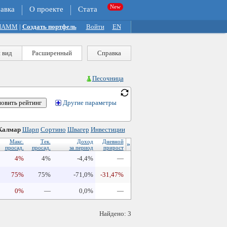
авка
О проекте
Стата
 ПАММ
|
Создать портфель
Войти
EN
 вид
Расширенный
Справка
Песочница
Другие параметры
Калмар
Шарп
Сортино
Швагер
Инвестиции
Макс.
Тек.
Доход
Дневной
»
просад.
просад.
за период
прирост
4%
4%
-4,4%
—
75%
75%
-71,0%
-31,47%
0%
—
0,0%
—
Найдено: 3