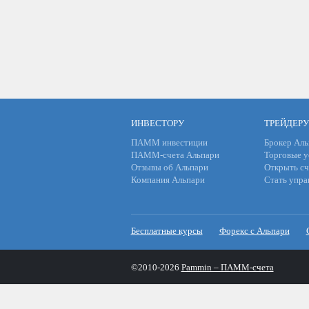
ИНВЕСТОРУ
ТРЕЙДЕРУ
ПАММ инвестиции
Брокер Аль
ПАММ-счета Альпари
Торговые у
Отзывы об Альпари
Открыть сч
Компания Альпари
Стать упр
Бесплатные курсы
Форекс с Альпари
©2010-2026
Pammin – ПАММ-счета