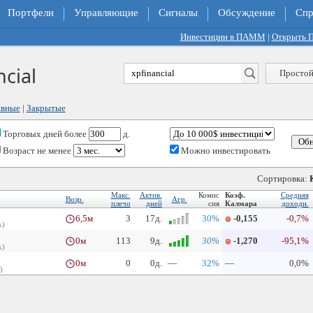
Портфели
Управляющие
Сигналы
Обсуждение
Спр
Инвестиции в ПАММ
|
Открыть
cial
Простой
ивные
|
Закрытые
Торговых дней
более
д.
Возраст не менее
Можно инвестировать
Сортировка:
Макс.
Актив.
Комис
Коэф.
Средняя
Возр.
Агр.
плечо
дней
сия
Калмара
доходн.
6,5м
3
17д.
30%
-0,155
-0,7%
k)
0м
113
9д.
30%
-1,270
-95,1%
k)
0м
0
0д.
—
32%
—
0,0%
)