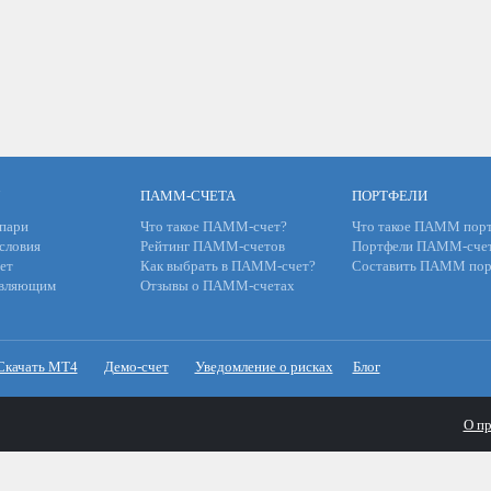
ПАММ-СЧЕТА
ПОРТФЕЛИ
пари
Что такое ПАММ-счет?
Что такое ПАММ порт
словия
Рейтинг ПАММ-счетов
Портфели ПАММ-сче
ет
Как выбрать в ПАММ-счет?
Составить ПАММ пор
авляющим
Отзывы о ПАММ-счетах
Скачать МТ4
Демо-счет
Уведомление о рисках
Блог
О пр