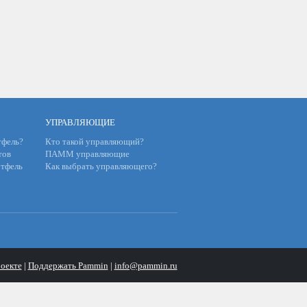
УПРАВЛЯЮЩИЕ
фель?
Кто такой управляющий?
тов
ПАММ управляющие
тфель
Как выбрать управляющего?
оекте
|
Поддержать Pammin
|
info@pammin.ru