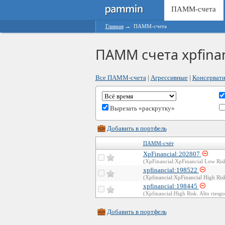
ПАММ-счета
Главная
→
ПАММ-счета
ПАММ счета xpfinan
Все ПАММ-счета
|
Агрессивные
|
Консерват
Вырезать «раскрутку»
Добавить в портфель
ПАММ-счёт
XpFinancial:202807
(XpFinancial:XpFinancial Low Ris
xpfinancial:198522
(Xpfinancial:XpFinancial High Ris
xpfinancial:198445
(Xpfinancial:High Risk. Alto riesgo
Добавить в портфель