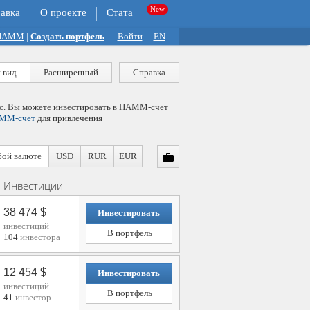
авка
О проекте
Стата
 ПАММ
|
Создать портфель
Войти
EN
 вид
Расширенный
Справка
с. Вы можете инвестировать в ПАММ-счет
АММ-счет
для привлечения
бой валюте
USD
RUR
EUR
Инвестиции
38 474 $
Инвестировать
инвестиций
В портфель
104
инвестора
12 454 $
Инвестировать
инвестиций
В портфель
41
инвестор