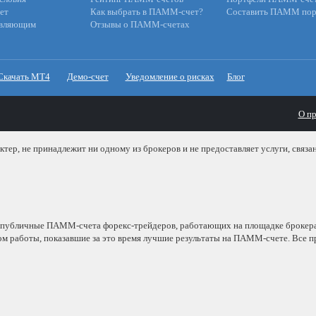
ет
Как выбрать в ПАММ-счет?
Составить ПАММ пор
авляющим
Отзывы о ПАММ-счетах
Скачать МТ4
Демо-счет
Уведомление о рисках
Блог
О пр
ер, не принадлежит ни одному из брокеров и не предоставляет услуги, связа
 публичные ПАММ-счета форекс-трейдеров, работающих на площадке брокер
м работы, показавшие за это время лучшие результаты на ПАММ-счете. Все
ства в управление трейдеру, инвестировав в его ПАММ-счет.
в рассчитаны на основе имеющейся публичной статистики торговли, подтве
ю управляющего. Вы видите «чистую» доходность, которую получил бы инве
та. Результаты инвесторов смотрите в
рейтинге портфелей ПАММ-счетов
.