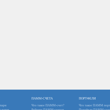
ПАММ-СЧЕТА
ПОРТФЕЛИ
пари
Что такое ПАММ-счет?
Что такое ПАММ порт
словия
Рейтинг ПАММ-счетов
Портфели ПАММ-сче