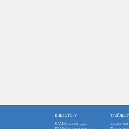
ИНВЕСТОРУ
ТРЕЙДЕРУ
ПАММ инвестиции
Брокер Аль
ПАММ-счета Альпари
Торговые у