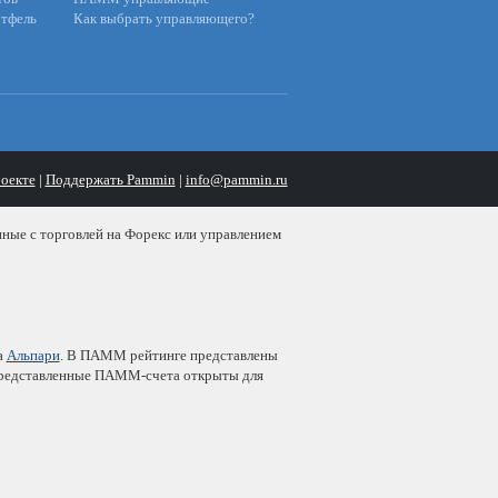
тфель
Как выбрать управляющего?
оекте
|
Поддержать Pammin
|
info@pammin.ru
нные с торговлей на Форекс или управлением
а
Альпари
. В ПАММ рейтинге представлены
 представленные ПАММ-счета открыты для
ржденной
брокером Alpari
. Доходность
стор благодаря
инвестированию в