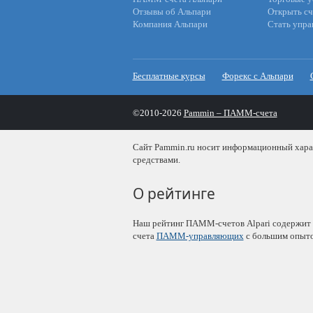
Отзывы об Альпари
Открыть сч
Компания Альпари
Стать упр
Бесплатные курсы
Форекс с Альпари
©2010-2026
Pammin – ПАММ-счета
Сайт Pammin.ru носит информационный характ
средствами.
О рейтинге
Наш рейтинг ПАММ-счетов Alpari содержит
счета
ПАММ-управляющих
с большим опыто
приема инвестиций. Вы можете передать сред
Показатели доходности и риска ПАММ-счето
ПАММ-счетов в рейтинге учитывает комисси
ПАММ
указанной суммы в день открытия сче