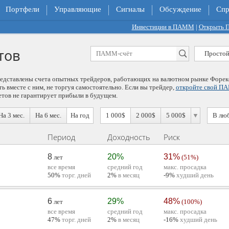
Портфели
Управляющие
Сигналы
Обсуждение
Спр
Инвестиции в ПАММ
|
Открыть
тов
Простой
дставлены счета опытных трейдеров, работающих на валютном рынке Форек
 вместе с ним, не торгуя самостоятельно. Если вы трейдер,
откройте свой П
ов не гарантирует прибыли в будущем.
На 3 мес.
На 6 мес.
На год
1 000$
2 000$
5 000$
▼
В лю
Период
Доходность
Риск
8
20%
31%
лет
(51%)
все время
средний год
макс. просадка
50%
торг. дней
2%
в месяц
-9%
худший день
6
29%
48%
лет
(100%)
все время
средний год
макс. просадка
47%
торг. дней
2%
в месяц
-16%
худший день