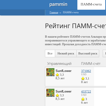
ПАММ-счета
Главная
→
ПАММ-счета
Рейтинг ПАММ-сче
В нашем рейтинге ПАММ-счетов Альпари пре
понравившегося управляющего и зарабатывать
инвестиций. Прошлая доходность ПАММ-счет
Все
Низкий риск
Высокий риск
Управляющий
ПАММ-счёт
SunfLower
371062
3,3
USD
8,5 лет
3,1
8 лет
SunfLower
433722
3,3
USD
8,5 лет
3
6 лет