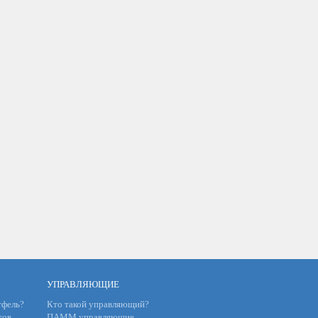
УПРАВЛЯЮЩИЕ
фель?
Кто такой управляющий?
тов
ПАММ управляющие