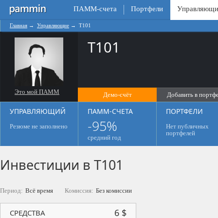
ПАММ-счета
Портфели
Управляющи
Главная
→
Управляющие
→
T101
T101
Это мой ПАММ
Демо-счёт
Добавить в портф
0
УПРАВЛЯЮЩИЙ
ПАММ-СЧЕТА
ПОРТФЕЛИ
-95%
Резюме не заполнено
Нет публичных
портфелей
средний год
Инвестиции в T101
Период:
Всё время
Комиссия:
Без комиссии
6 $
СРЕДСТВА