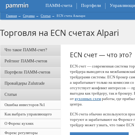
ПАММ-счета
Портфели
Управляющи
Главная
→
Справка
→
Статьи
→
ECN счета Альпари
Торговля на ECN счетах Alpari
Что такое ПАММ-счет?
ECN счет — что это?
Рейтинг ПАММ-счетов
ECN счет — современная система торг
трейдера выводятся на межбанковски
Портфели ПАММ-счетов
трейдерами системы. ECN брокер сам 
а зарабатывает только на комиссии со
Провайдеры Zulutrade
отсутствует конфликт интересов — п
выгодна как трейдеру, так и брокеру
Статьи
от
кухонных схем
работы, где прибыл
центра.
Ошибка инвесторов №1
Как выбрать управляющего
ECN счета обычно используются про
торгуют и зарабатывают на Форексе 
О Форекс кухнях
трейдер может узнать, что такое ECN 
Форекс регуляторы