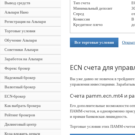
Вывод средств
Тип счета
E
Минимальный депозит
3
Альпари Нано
Спред
от
Комиссия
В
Регистрация на Альпари
Кредитное плечо
д
Торговые условия
Обучение Альпари
Все торговые условия
Открыт
Советники Альпари
Заработок на Альпари
ECN счета для упра
Форекс брокер
Надежный брокер
Вы уже давно не новичок в трейдинге
управления инвестициями. Зарабатыв
Валютный брокер
Счета pamm.ecn.mt4 и p
ECN-брокер
Как выбрать брокера
Его дополнительные возможности оп
ПАММ-счетов, и одновременно присут
Рейтинг брокеров
и прямая банковская ликвидность.
Дилинговый центр
Торговые условия этих ПАММ-счетов, т
Куда вложить деньги