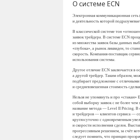
О системе ECN
Электронная коммуникационная сеть 
и деятельность которой подразумева
В классической системе тон «отношен
заявок трейдера. В системе ECN проц
из множества заявок базы данных выб
«глубока», а рынок ликвиден, то ста
скорость. Компания-поставщик сервиса
использования системы.
Другое отличие ECN заключается в о
а другой трейдер. Таким образом, мо
подбирает предложение с отличными 
и средневзвешенная стоимость сделк
Нельзя не упомянуть и про «стакан»
собой выборку заявок с не более чем
название метода — Level II Pricing.
и трейдеров — клиентов сервиса — со
круглосуточно с одновременным увели
и скорости исполнения сделок. Выстав
прогрессивным решением, за счёт кот
следует помнить, что принцип прозра