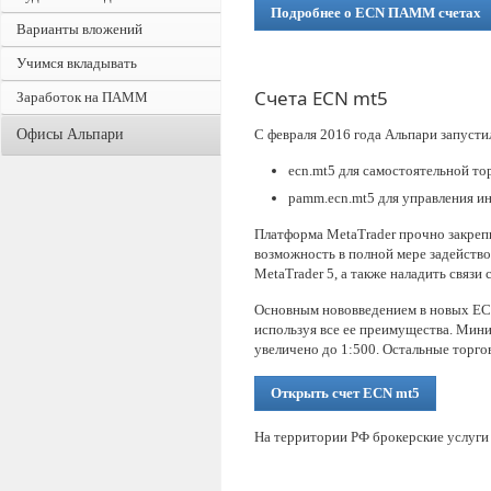
Подробнее о ECN ПАММ счетах
Варианты вложений
Учимся вкладывать
Счета ECN mt5
Заработок на ПАММ
Офисы Альпари
С февраля 2016 года Альпари запусти
ecn.mt5 для самостоятельной то
pamm.ecn.mt5 для управления 
Платформа MetaTrader прочно закрепи
возможность в полной мере задейств
MetaTrader 5, а также наладить связ
Основным нововведением в новых ECN
используя все ее преимущества. Мини
увеличено до 1:500. Остальные торгов
Открыть счет ECN mt5
На территории РФ брокерские услуги