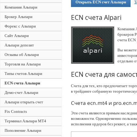
Открыть ECN счет Альпари
Т
Компания Альпари
ECN счета Alpari
Брокер Альпари
Форекс с Альпари
Компания 
брокеров Р
Сайт Альпари
счета ECN 
Альпари депозит
Вы можете 
Отзывы об Альпари
инвесторо
отдельно о
Торговля на Альпари
ECN счета для самос
Типы счетов Альпари
ECN счета Альпари
Счета для тех, кто предпочитает торг
в трейдинге собранную теоретическ
Демо-счет Альпари
Счета ecn.mt4 и pro.ecn.
Альпари открыть счет
Fix Contracts
Эти счета являются прямым наследнико
возможности. Одновременно пользова
Терминал Альпари MT4
исполнения ордеров без реквот, а так
Пополнение Альпари