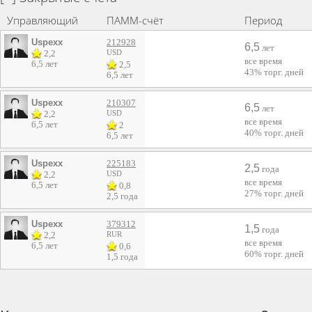
Управляющий
ПАММ-счёт
Период
Uspexx
212928
6,5
лет
2,2
USD
все время
6,5 лет
2,5
43%
торг. дней
6,5 лет
Uspexx
210307
6,5
лет
2,2
USD
все время
6,5 лет
2
40%
торг. дней
6,5 лет
Uspexx
225183
2,5
года
2,2
USD
все время
6,5 лет
0,8
27%
торг. дней
2,5 года
Uspexx
379312
1,5
года
2,2
RUR
все время
6,5 лет
0,6
60%
торг. дней
1,5 года