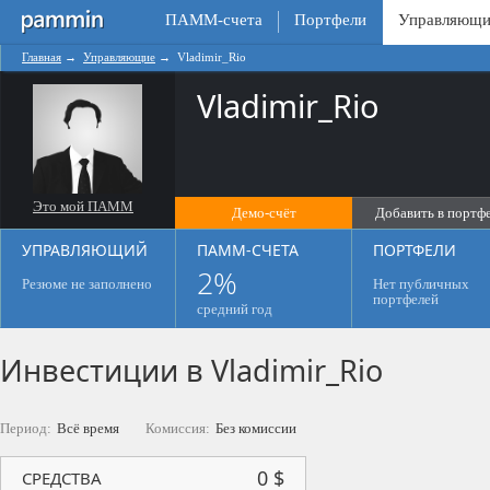
ПАММ-счета
Портфели
Управляющи
Главная
→
Управляющие
→
Vladimir_Rio
Vladimir_Rio
Это мой ПАММ
Демо-счёт
Добавить в портф
0
УПРАВЛЯЮЩИЙ
ПАММ-СЧЕТА
ПОРТФЕЛИ
2%
Резюме не заполнено
Нет публичных
портфелей
средний год
Инвестиции в Vladimir_Rio
Период:
Всё время
Комиссия:
Без комиссии
0 $
СРЕДСТВА