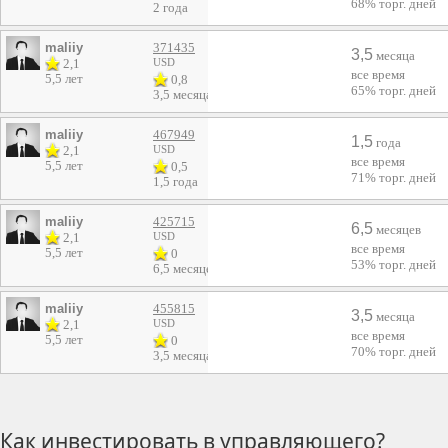
68%
торг. дней
2 года
maliiy
371435
3,5
месяца
2,1
USD
все время
5,5 лет
0,8
65%
торг. дней
3,5 месяца
maliiy
467949
1,5
года
2,1
USD
все время
5,5 лет
0,5
71%
торг. дней
1,5 года
maliiy
425715
6,5
месяцев
2,1
USD
все время
5,5 лет
0
53%
торг. дней
6,5 месяцев
maliiy
455815
3,5
месяца
2,1
USD
все время
5,5 лет
0
70%
торг. дней
3,5 месяца
Как инвестировать в управляющего?