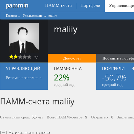
ПАММ-счета
Портфели
Управляющи
Главная
→
Управляющие
→
maliiy
maliiy
2,1
Демо-счёт
Добавить в портф
0
УПРАВЛЯЮЩИЙ
ПАММ-СЧЕТА
ПОРТФЕЛИ
4
22%
-50,7%
Резюме не заполнено
средний год
средний год
ПАММ-счета maliiy
Суммарный срок:
5,5 лет
Всего ПАММ-счетов:
9
Открытых:
0
Закрытых
Закрытые счета