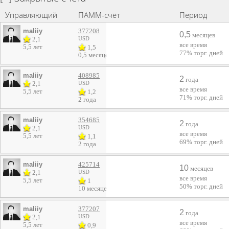
Управляющий
ПАММ-счёт
Период
maliiy
377208
0,5
месяцев
2,1
USD
все время
5,5 лет
1,5
77%
торг. дней
0,5 месяцев
maliiy
408985
2
года
2,1
USD
все время
5,5 лет
1,2
71%
торг. дней
2 года
maliiy
354685
2
года
2,1
USD
все время
5,5 лет
1,1
69%
торг. дней
2 года
maliiy
425714
10
месяцев
2,1
USD
все время
5,5 лет
1
50%
торг. дней
10 месяцев
maliiy
377207
2
года
2,1
USD
все время
5,5 лет
0,9