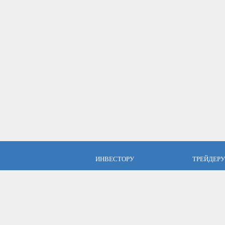
ИНВЕСТОРУ
ТРЕЙДЕРУ
ПАММ инвестиции
Брокер Аль
ПАММ-счета Альпари
Торговые у
Отзывы об Альпари
Открыть сч
Компания Альпари
Стать упр