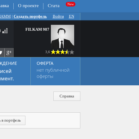
авка
О проекте
Стата
 ПАММ
|
Создать портфель
Войти
EN
FILKAM 987
3,6
ЖДЕНИЕ
ОФЕРТА
нет публичной
исей
оферты
мент.
Справка
 в портфель