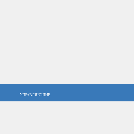
УПРАВЛЯЮЩИЕ
фель?
Кто такой управляющий?
тов
ПАММ управляющие
тфель
Как выбрать управляющего?