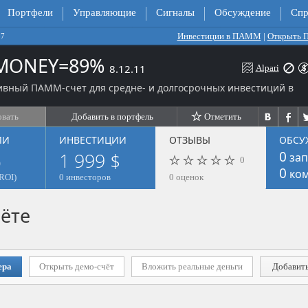
Портфели
Управляющие
Сигналы
Обсуждение
Спр
Инвестиции в ПАММ
|
Открыть
37
 MONEY=89%
8.12.11
Alpari
ивный ПАММ-счет для средне- и долгосрочных инвестиций в
овать
Добавить в портфель
Отметить
ЛИ
ИНВЕСТИЦИИ
ОТЗЫВЫ
ОБСУ
%
1 999 $
0
зап
0
0
ком
ROI)
0 инвесторов
0 оценок
ёте
ера
Открыть демо-счёт
Вложить реальные деньги
Добавить