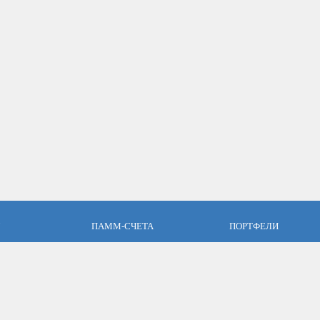
ПАММ-СЧЕТА
ПОРТФЕЛИ
пари
Что такое ПАММ-счет?
Что такое ПАММ порт
словия
Рейтинг ПАММ-счетов
Портфели ПАММ-сче
ет
Как выбрать в ПАММ-счет?
Составить ПАММ пор
авляющим
Отзывы о ПАММ-счетах