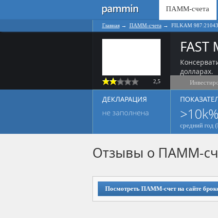
ПАММ-счета
Главная
→
ПАММ-счета
→
FILKAM 987:2104
FAST
Консерват
долларах.
2,5
Инвестир
ДЕКЛАРАЦИЯ
ПОКАЗАТЕ
>10k
не заполнена
средний год (
Отзывы о ПАММ-сч
Посмотреть ПАММ-счет на сайте брок