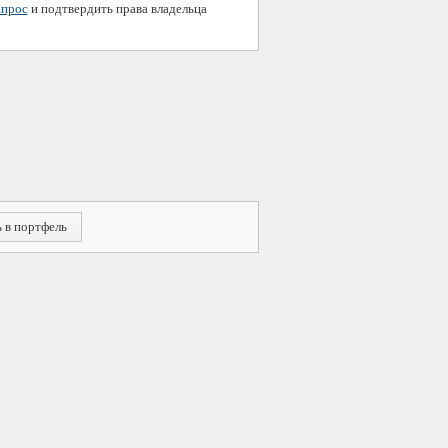
апрос
и подтвердить права владельца
 в портфель