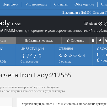
Портфели
Управляющие
Сигналы
Обсуждение
Спр
Инвестиции в ПАММ
|
Открыть
Lady
1.one
Alpari
й ПАММ-счет для средне- и долгосрочных инвестиций в рублях
овать
Добавить в портфель
Отметить
ЛИ
ИНВЕСТИЦИИ
ОТЗЫВЫ
ОБСУ
%
3 747 $
0
зап
0
0
ком
ROI)
0 инвесторов
0 оценок
чёта Iron Lady:212555
ры торговли, которые обязуется соблюдать.
от ее соблюдения зависит рейтинг управляющего
Управляющий данного ПАММ-счета пока не заполнил деклара