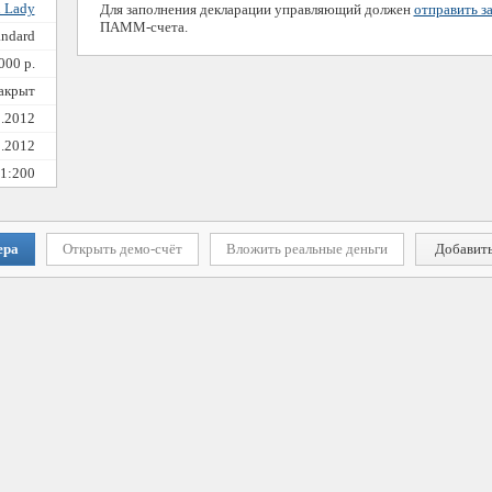
n Lady
Для заполнения декларации управляющий должен
отправить з
ПАММ-счета.
andard
000 р.
закрыт
2.2012
2.2012
1:200
ера
Открыть демо-счёт
Вложить реальные деньги
Добавить