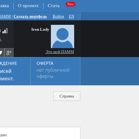
авка
О проекте
Стата
 ПАММ
|
Создать портфель
Войти
EN
Iron Lady
.
Это мой ПАММ
ЖДЕНИЕ
ОФЕРТА
нет публичной
исей
оферты
мент.
Справка
цию.