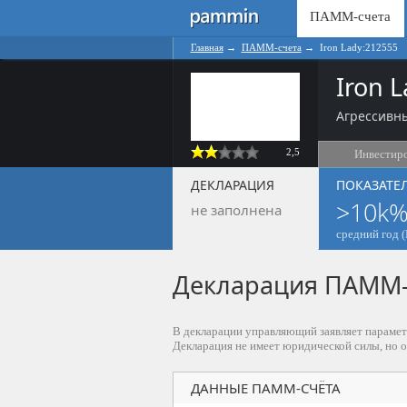
ПАММ-счета
Главная
→
ПАММ-счета
→
Iron Lady:212555
Iron 
Агрессивны
2,5
Инвестир
ДЕКЛАРАЦИЯ
ПОКАЗАТЕ
>10k
не заполнена
средний год (
Декларация ПАММ-с
В декларации управляющий заявляет парамет
Декларация не имеет юридической силы, но 
ДАННЫЕ ПАММ-СЧЁТА