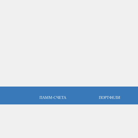
ПАММ-СЧЕТА
ПОРТФЕЛИ
пари
Что такое ПАММ-счет?
Что такое ПАММ порт
словия
Рейтинг ПАММ-счетов
Портфели ПАММ-сче
ет
Как выбрать в ПАММ-счет?
Составить ПАММ пор
авляющим
Отзывы о ПАММ-счетах