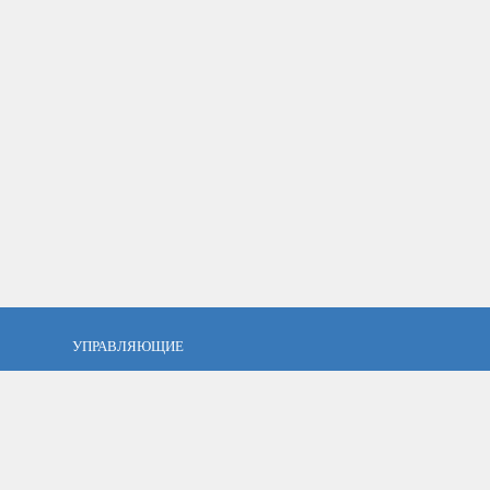
УПРАВЛЯЮЩИЕ
фель?
Кто такой управляющий?
тов
ПАММ управляющие
тфель
Как выбрать управляющего?