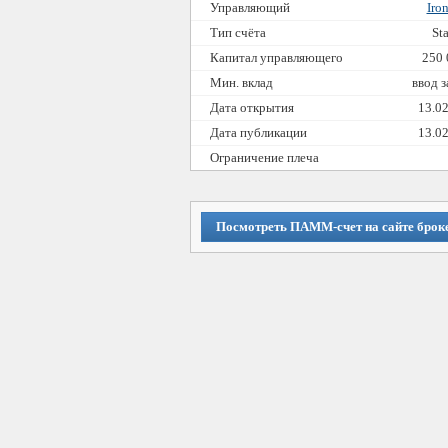
Управляющий
Iro
Тип счёта
St
Капитал управляющего
250 
Мин. вклад
ввод 
Дата открытия
13.0
Дата публикации
13.0
Ограничение плеча
Посмотреть ПАММ-счет на сайте брок