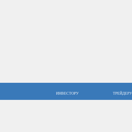
ИНВЕСТОРУ
ТРЕЙДЕРУ
ПАММ инвестиции
Брокер Аль
ПАММ-счета Альпари
Торговые у
Отзывы об Альпари
Открыть сч
Компания Альпари
Стать упр