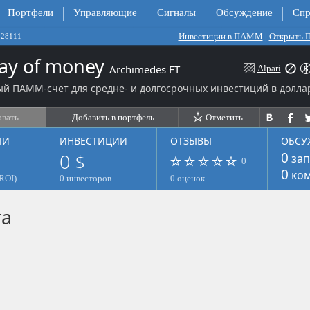
Портфели
Управляющие
Сигналы
Обсуждение
Спр
Инвестиции в ПАММ
|
Открыть
228111
ay of money
Archimedes FT
Alpari
й ПАММ-счет для средне- и долгосрочных инвестиций в долла
овать
Добавить в портфель
Отметить
ЛИ
ИНВЕСТИЦИИ
ОТЗЫВЫ
ОБСУ
0 $
0
зап
0
0
ком
ROI)
0 инвесторов
0 оценок
та