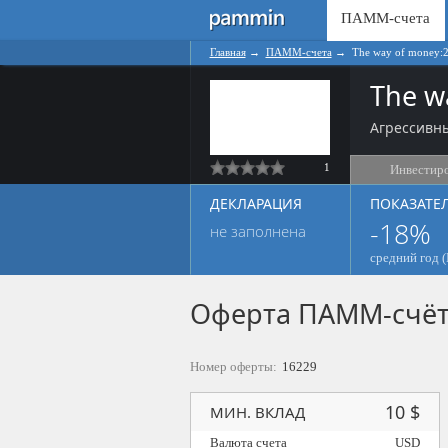
ПАММ-счета
Главная
→
ПАММ-счета
→
The way of money:
The w
Агрессивны
1
Инвестир
ДЕКЛАРАЦИЯ
ПОКАЗАТЕ
-18%
не заполнена
средний год (
Оферта ПАММ-счё
Номер оферты:
16229
10 $
МИН. ВКЛАД
Валюта счета
USD