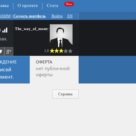
авка
О проекте
Стата
 ПАММ
|
Создать портфель
Войти
EN
The_way_of_money
рах.
2,8
ЖДЕНИЕ
ОФЕРТА
нет публичной
исей
оферты
мент.
Справка