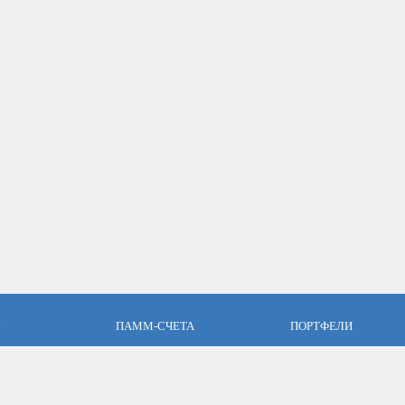
ПАММ-СЧЕТА
ПОРТФЕЛИ
пари
Что такое ПАММ-счет?
Что такое ПАММ порт
словия
Рейтинг ПАММ-счетов
Портфели ПАММ-сче
ет
Как выбрать в ПАММ-счет?
Составить ПАММ пор
авляющим
Отзывы о ПАММ-счетах