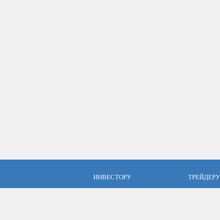
ИНВЕСТОРУ
ТРЕЙДЕРУ
ПАММ инвестиции
Брокер Аль
ПАММ-счета Альпари
Торговые у
Отзывы об Альпари
Открыть сч
Компания Альпари
Стать упр