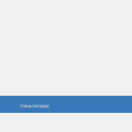
УПРАВЛЯЮЩИЕ
фель?
Кто такой управляющий?
тов
ПАММ управляющие
тфель
Как выбрать управляющего?