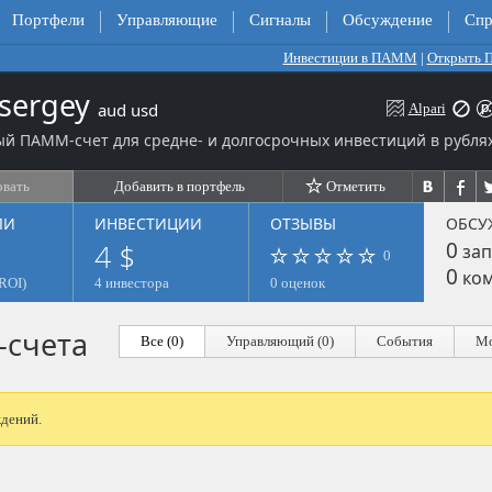
Портфели
Управляющие
Сигналы
Обсуждение
Спр
Инвестиции в ПАММ
|
Открыть
sergey
aud usd
Alpari
й ПАММ-счет для средне- и долгосрочных инвестиций в рублях
овать
Добавить в портфель
Отметить
ЛИ
ИНВЕСТИЦИИ
ОТЗЫВЫ
ОБСУ
4 $
0
зап
0
0
ком
ROI)
4 инвестора
0 оценок
счета
Все (0)
Управляющий (0)
События
Мо
дений.