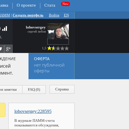
авка
О проекте
Стата
 ПАММ
|
Создать портфель
Войти
EN
lobovsergey
сергей лобов
.
1,5
ЖДЕНИЕ
ОФЕРТА
нет публичной
исей
оферты
мент.
Справка
и заметки
FAQ (0)
lobovsergey:
228595
В журнале ПАММ-счета
показываются обсуждения,