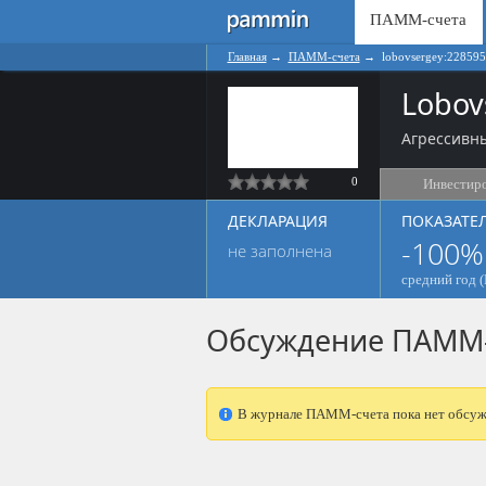
ПАММ-счета
Главная
→
ПАММ-счета
→
lobovsergey:228595
Lobov
Агрессивны
0
Инвестир
ДЕКЛАРАЦИЯ
ПОКАЗАТЕ
-100%
не заполнена
средний год (
Обсуждение ПАММ-
В журнале ПАММ-счета пока нет обсуж