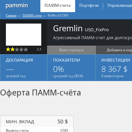
ПАММ-счета
Портфели
Управляющи
Главная
→
ПАММ-счета
→
FixPro:312303
Gremlin
USD_FixPro
Агрессивный ПАММ-счет для долгосро
2,3
Инвестировать
Добавить в по
ДЕКЛАРАЦИЯ
ПОКАЗАТЕЛИ
ИНВЕСТИЦИИ
—
0%
8 367 $
целевой год
средний год (ROI)
0 инвесторов
Оферта ПАММ-счёта
50 $
МИН. ВКЛАД
Валюта счета
USD