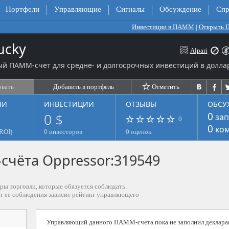
Портфели
Управляющие
Сигналы
Обсуждение
Спр
Инвестиции в ПАММ
|
Открыть
ucky
Alpari
й ПАММ-счет для средне- и долгосрочных инвестиций в долла
овать
Добавить в портфель
Отметить
ЛИ
ИНВЕСТИЦИИ
ОТЗЫВЫ
ОБСУ
0 $
0
зап
0
0
ком
ROI)
0 инвесторов
0 оценок
чёта Oppressor:319549
ры торговли, которые обязуется соблюдать.
от ее соблюдения зависит рейтинг управляющего
Управляющий данного ПАММ-счета пока не заполнил деклара