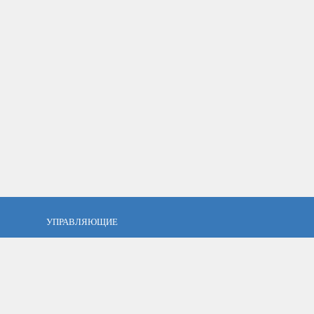
УПРАВЛЯЮЩИЕ
фель?
Кто такой управляющий?
тов
ПАММ управляющие
тфель
Как выбрать управляющего?