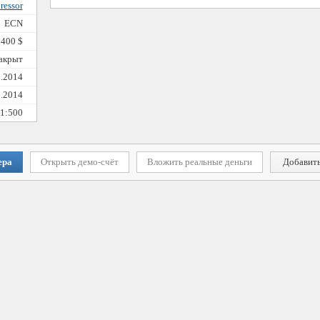
ressor
ECN
 400 $
закрыт
6.2014
6.2014
1:500
ера
Открыть демо-счёт
Вложить реальные деньги
Добавить