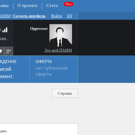
авка
О проекте
Стата
 ПАММ
|
Создать портфель
Войти
EN
Oppressor
рах.
Это мой ПАММ
ЖДЕНИЕ
ОФЕРТА
нет публичной
исей
оферты
мент.
Справка
цию.