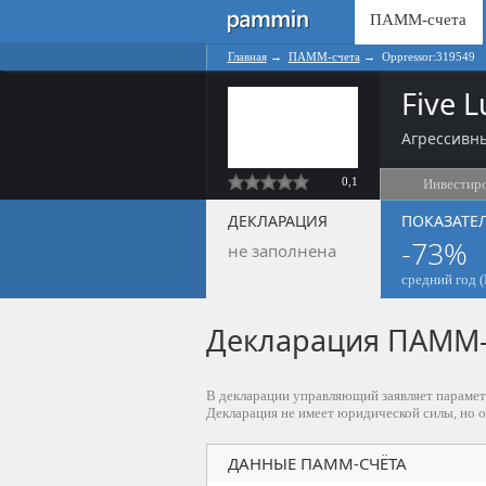
ПАММ-счета
Главная
→
ПАММ-счета
→
Oppressor:319549
Five L
Агрессивны
0,1
Инвестир
ДЕКЛАРАЦИЯ
ПОКАЗАТЕ
-73%
не заполнена
средний год (
Декларация ПАММ-с
В декларации управляющий заявляет парамет
Декларация не имеет юридической силы, но 
ДАННЫЕ ПАММ-СЧЁТА