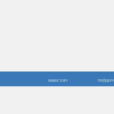
ИНВЕСТОРУ
ТРЕЙДЕРУ
ПАММ инвестиции
Брокер Аль
ПАММ-счета Альпари
Торговые у
Отзывы об Альпари
Открыть сч
Компания Альпари
Стать упр