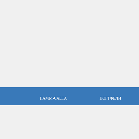
ПАММ-СЧЕТА
ПОРТФЕЛИ
пари
Что такое ПАММ-счет?
Что такое ПАММ порт
словия
Рейтинг ПАММ-счетов
Портфели ПАММ-сче
ет
Как выбрать в ПАММ-счет?
Составить ПАММ пор
авляющим
Отзывы о ПАММ-счетах