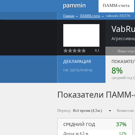
ПАММ-счета
Главная
→
ПАММ-счета
→
vabrusfx:332576
VabRu
Агрессивны
0,1
Инвестир
ДЕКЛАРАЦИЯ
ПОКАЗАТЕ
8%
не заполнена
средний год (
Показатели ПАММ-
Период:
Комиссия:
37%
СРЕДНИЙ ГОД
Доход за 4,5 м.
12%