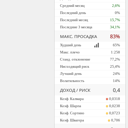
Средний месяц
2,6%
Последний день
0%
Последний месяц
15,7%
Последние 3 месяца
34,1%
83%
МАКС. ПРОСАДКА
Худший день
65%
Макс. плечо
1:258
Станд. отклонение
77,2%
Нисходящий риск
25,4%
Лучший день
24%
Волатильность
14%
0,4
ДОХОД / РИСК
Коэф. Калмара
0,0318
Коэф. Шарпа
0,0238
Коэф. Сортино
0,0723
Коэф. Швагера
0,706