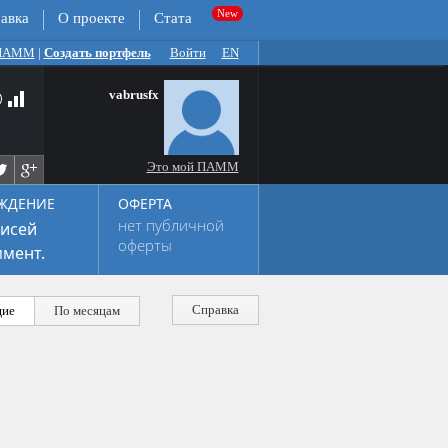
авка
О проекте
Стата
 ПАММ
|
Создать портфель
Войти
EN
vabrusfx
Это мой ПАММ
ЖДЕНИЕ
ОФЕРТА
нет публичной
исей
оферты
мент.
Справка
ие
По месяцам