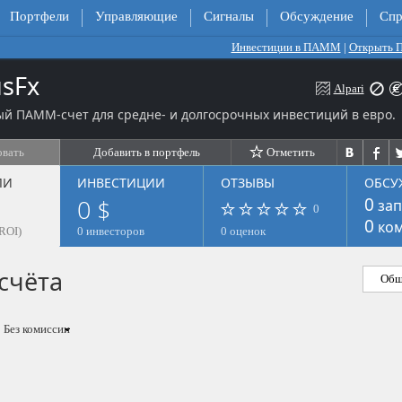
Портфели
Управляющие
Сигналы
Обсуждение
Спр
Инвестиции в ПАММ
|
Открыть
sFx
Alpari
й ПАММ-счет для средне- и долгосрочных инвестиций в евро.
овать
Добавить в портфель
Отметить
ЛИ
ИНВЕСТИЦИИ
ОТЗЫВЫ
ОБСУ
0 $
0
зап
0
0
ком
ROI)
0 инвесторов
0 оценок
счёта
Общ