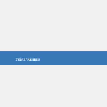
УПРАВЛЯЮЩИЕ
фель?
Кто такой управляющий?
тов
ПАММ управляющие
тфель
Как выбрать управляющего?