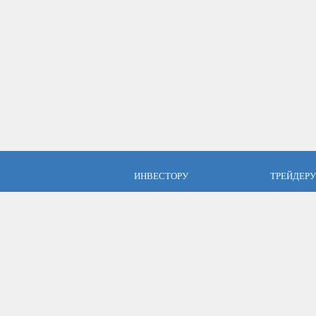
ИНВЕСТОРУ
ТРЕЙДЕРУ
ПАММ инвестиции
Брокер Аль
ПАММ-счета Альпари
Торговые у
Отзывы об Альпари
Открыть сч
Компания Альпари
Стать упр
Бесплатные курсы
Форекс с Альпари