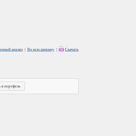
енный анализ
|
Во всю ширину
|
Скачать
 в портфель