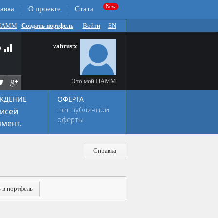
авка
О проекте
Стата
 ПАММ
|
Создать портфель
Войти
EN
vabrusfx
Это мой ПАММ
ЖДЕНИЕ
ОФЕРТА
нет публичной
исей
оферты
мент.
Справка
 в портфель