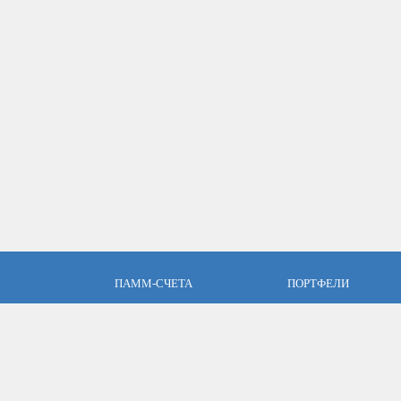
ПАММ-СЧЕТА
ПОРТФЕЛИ
пари
Что такое ПАММ-счет?
Что такое ПАММ порт
словия
Рейтинг ПАММ-счетов
Портфели ПАММ-сче
ет
Как выбрать в ПАММ-счет?
Составить ПАММ пор
авляющим
Отзывы о ПАММ-счетах