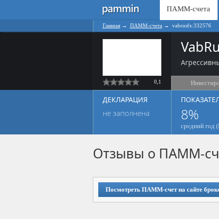
ПАММ-счета
Главная
→
ПАММ-счета
→
vabrusfx:332576
VabRu
Агрессивны
0,1
Инвестир
ДЕКЛАРАЦИЯ
ПОКАЗАТЕ
8%
не заполнена
средний год (
Отзывы о ПАММ-сч
Посмотреть ПАММ-счет на сайте брок