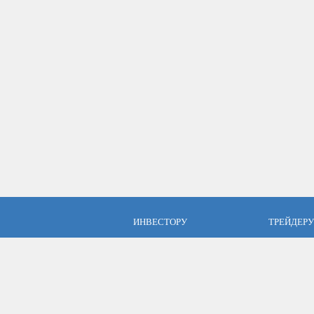
ИНВЕСТОРУ
ТРЕЙДЕРУ
ПАММ инвестиции
Брокер Аль
ПАММ-счета Альпари
Торговые у
Отзывы об Альпари
Открыть сч
Компания Альпари
Стать упр