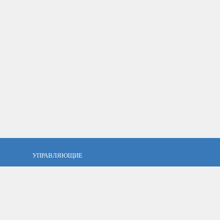
УПРАВЛЯЮЩИЕ
фель?
Кто такой управляющий?
тов
ПАММ управляющие
тфель
Как выбрать управляющего?