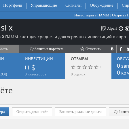
Портфели
Управляющие
Сигналы
Обсуждение
Спр
Инвестиции в ПАММ
|
Открыть
sFx
Alpari
й ПАММ-счет для средне- и долгосрочных инвестиций в евро.
овать
Добавить в портфель
Отметить
ЛИ
ИНВЕСТИЦИИ
ОТЗЫВЫ
ОБСУ
0 $
0
зап
0
0
ком
ROI)
0 инвесторов
0 оценок
ёте
ера
Открыть демо-счёт
Вложить реальные деньги
Добавить